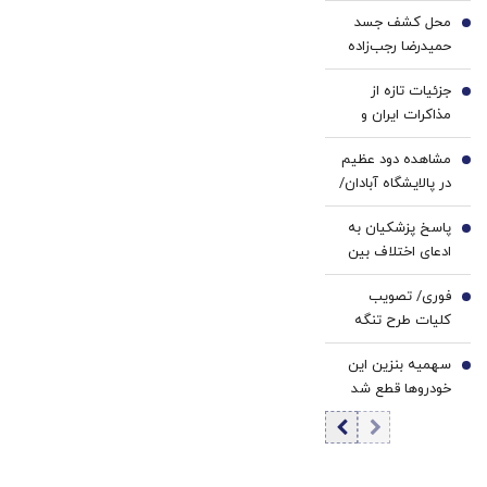
علمیه در حمایت از
تخفیف
محل کشف جسد
پزشکیان و تیم
2
ویژه)
حمیدرضا رجب‌زاده
دیپلماسی کشور
اعلام شد
جزئیات تازه از
3
مذاکرات ایران و
عمان به روایت یک
مشاهده دود عظیم
نماینده مجلس/ به
4
در پالایشگاه آبادان/
صراحت به طرف
ماجرا چه بود؟
عمانی گفته‌ایم
پاسخ پزشکیان به
5
که...
ادعای اختلاف بین
سران کشور در
فوری/ تصویب
خصوص
6
کلیات طرح تنگه
تفاهم‌نامه/ رهبری
هرمز در کمیسیون
نگفته‌اند نظر مرا رد
سهمیه بنزین این
امنیت ملی
7
یا تأیید کن، نظر
خودروها قطع شد
خودم را خواسته‌اند