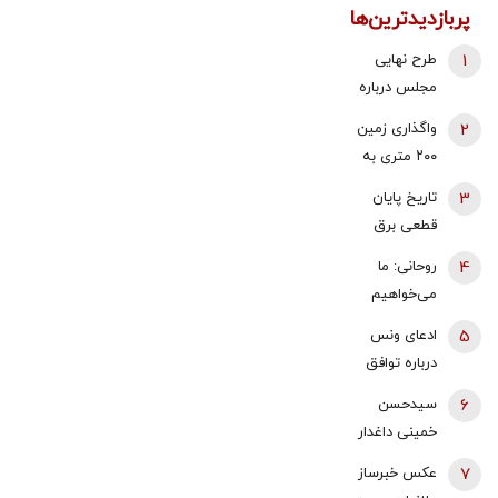
پربازدیدترین‌ها
1
طرح نهایی
مجلس درباره
افزایش قیمت
2
واگذاری زمین
بنزین اعلام شد
۲۰۰ متری به
خانوارهای داری
3
تاریخ پایان
سه فرزند/
قطعی برق
شرایط اعلام
اعلام شد
4
روحانی: ما
شد
می‌خواهیم
تنگه هرمز،
5
ادعای ونس
تنگه جنگ
درباره توافق
نباشد | چرا
نهایی با ایران/
6
سیدحسن
کویت و امارات
آمریکا به توافق
خمینی داغدار
اجازه دادند
تنگه هرمز
شد
آمریکا از
7
عکس خبرساز
نزدیک شده
پایگاه‌هایش