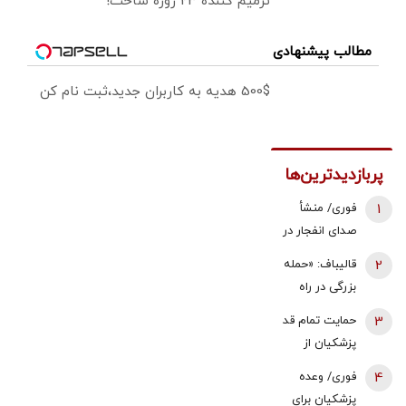
ترمیم کننده 23 روزه ساخت!
مطالب پیشنهادی
500$ هدیه به کاربران جدید،ثبت نام کن
پربازدیدترین‌ها
1
فوری/ منشأ
صدای انفجار در
قشم مشخص
2
قالیباف: «حمله
شد/ مقابه با
بزرگی در راه
اهداف دشمن
است... صبر
3
حمایت تمام قد
در ورودی تنگه
کنید، نه، آن‌ها
پزشکیان از
هرمز
می‌خواهند
اصلاح قیمت
4
فوری/ وعده
مذاکره کنند» |
بنزین/ خب چه
پزشکیان برای
این دیپلماسی