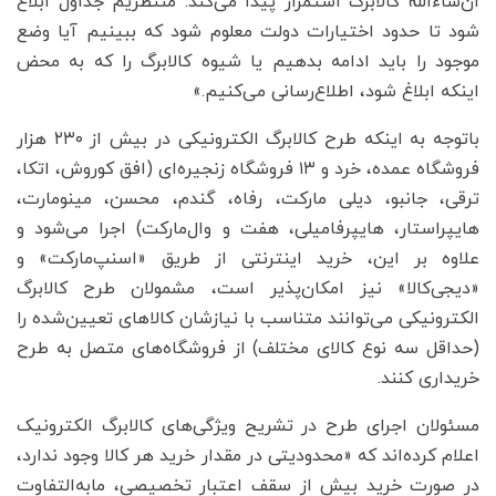
ان‌شاءالله کالابرگ استمرار پیدا می‌کند. منتظریم جداول ابلاغ
شود تا حدود اختیارات دولت معلوم شود که ببینیم آیا وضع
موجود را باید ادامه بدهیم یا شیوه کالابرگ را که به محض
اینکه ابلاغ شود، اطلاع‌رسانی می‌کنیم.»
باتوجه به اینکه طرح کالابرگ الکترونیکی در بیش از ۲۳۰ هزار
فروشگاه عمده، خرد و ۱۳ فروشگاه زنجیره‌ای (افق کوروش، اتکا،
ترقی، جانبو، دیلی مارکت، رفاه، گندم، محسن، مینومارت،
هایپراستار، هایپرفامیلی، هفت و وال‌مارکت) اجرا می‌شود و
علاوه بر این، خرید اینترنتی از طریق «اسنپ‌مارکت» و
«دیجی‌کالا» نیز امکان‌پذیر است،‌ مشمولان طرح کالابرگ
الکترونیکی می‌توانند متناسب با نیازشان کالاهای تعیین‌شده را
(حداقل سه نوع کالای مختلف) از فروشگاه‌های متصل به طرح
خریداری کنند.
مسئولان اجرای طرح در تشریح ویژگی‌های کالابرگ الکترونیک
اعلام کرده‌اند که «محدودیتی در مقدار خرید هر کالا وجود ندارد،
در صورت خرید بیش از سقف اعتبار تخصیصی، مابه‌التفاوت