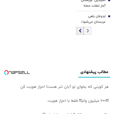
المیادین: عربستان
تنش، مقابله به
6
تقلید از غرب نبود
آمار تلفات حمله
مثل می‌کنیم
انصارالله را محرمانه
اردوغان راهی
کرد
7
عربستان می‌شود/
دیدار با محمد
بن‌سلمان در ریاض
مطالب پیشنهادی
هر کوینی که بخوای تو آبان تتر هست! احراز هویت کن
❗❗200 میلیون وام❗❗ فقط با احراز هویت