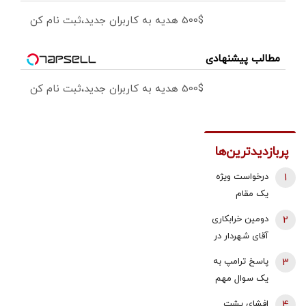
500$ هدیه به کاربران جدید،ثبت نام کن
مطالب پیشنهادی
500$ هدیه به کاربران جدید،ثبت نام کن
پربازدیدترین‌ها
1
درخواست ویژه
یک مقام
دولتی از
2
دومین خرابکاری
جوانان: اگر
آقای شهردار در
تفاهم ایران و
بازار مسکن/
3
پاسخ ترامپ به
آمریکارا برای
پس لرزه صدور
یک سوال مهم
آینده ایران
«ابلاغیه‌های
درباره ونس و
مفید می‌دانید،
4
افشای پشت
اشتباهی» برای