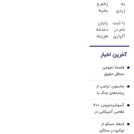
به
زخم و
زردی
بخیه
دندان
داری؟؟
با ثبت
پایان
ها با
3
نام در
دغدغه
ژل
هفته‌ای
آلپاری
هزینه
سفید
محوش
تا 500
های
کننده
کن!
دلار
دندان
دندان!
آخرین اخبار
بونوس
پزشکی
خرید40%تخفیف
بگیر؛
با پک
فاصله نجومی
ثت نام
سفید
1
حداقل حقوق
کن
کننده
کارگران ایرانی با
خانگی
جانسون: ترامپ از
بزرگترین اقتصاد
2
پیامدهای جنگ با
اروپا | آلمانی‌ها
ایران برای
۴۳۲ میلیون،
آسوشیتدپرس: 700
آمریکایی‌ها آگاه
3
ایرانی‌ها ۱۶ میلیون
نظامی آمریکایی در
است
تومان | آثار رفاهی
جنگ ضربه مغزی
دو مدل اقتصادی
انتقاد مسکو از
شده‌اند
4
متفاوت
توکیو در سالگرد