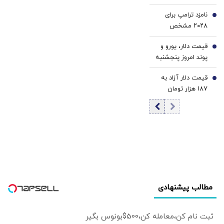
هیروشیما/ مدودف:
نامزد ترامپ برای
ژاپن تابع
5
۲۰۲۸ مشخص
آمریکاست
شد؟/ روایت تازه از
قیمت دلار، یورو و
حمایت او از جی‌دی
6
پوند امروز پنجشنبه
ونس
۱۵ مرداد 1405/
قیمت دلار آزاد به
کاهش قیمت دلار و
7
187 هزار تومان
یورو
رسید
مطالب پیشنهادی
ثبت نام کن،معامله کن،500$بونوس بگیر