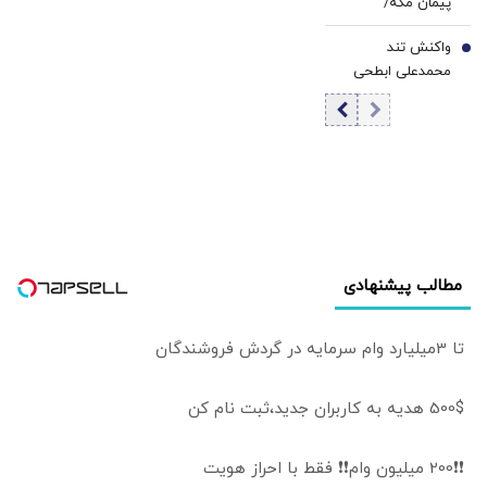
پیمان مکه/
عربستان: دنبال
واکنش تند
بلوک نظامی و
7
محمدعلی ابطحی
مسابقه تسلیحاتی
به باقر خرازی: این
نیستیم
حرف‌ها افتتاح
شعبه رسمی
«حکومت اسلامی
داعش» است
مطالب پیشنهادی
تا 3میلیارد وام سرمایه در گردش فروشندگان
500$ هدیه به کاربران جدید،ثبت نام کن
❗❗200 میلیون وام❗❗ فقط با احراز هویت