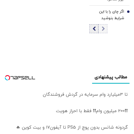
ایران نیستند/ اگر
نمی‌توان سیاست
چنین حماقتی کنند،
اگر چای را با این
خارجی موفقی
7
گورستان خود را در
شرایط بنوشید
داشت | هنر
آنجا خواهند یافت/
سرطان می‌گیرید
حکمرانی در
دیپلماسی بدون
بهره‌گیری همزمان
پشتیبانی مردمی
از قدرت دفاعی و
امکان‌پذیر نیست
ظرفیت‌های
دیپلماتیک است،
نه حذف یکی به
نفع دیگری
مطالب پیشنهادی
تا 3میلیارد وام سرمایه در گردش فروشندگان
❗❗200 میلیون وام❗❗ فقط با احراز هویت
گردونه شانس بدون پوچ از PS5 تا آیفون17 و بیت کوین 🔥