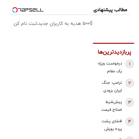
مطالب پیشنهادی
500$ هدیه به کاربران جدید،ثبت نام کن
پربازدیدترین‌ها
1
درخواست ویژه
یک مقام
دولتی از
2
ترامپ: جنگ
جوانان: اگر
ایران بزودی
تفاهم ایران و
پایان می‌یابد |
3
پیش‌شرط
آمریکارا برای
تامین برخی
اصلاح قیمت
آینده ایران
مهمات
بنزین | توکلی
مفید می‌دانید،
4
افشای پشت
«محدودتر»
کاشی:
آن را با صدای
پرده یورش
شده است |
اصلاحات
بلند مطالبه
پناهجویان به
ممکن است به