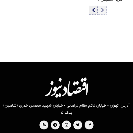
مذاکرات بر سر
تنگه هرمز به کجا
رسید؟
آدرس: تهران - خیابان قائم مقام فراهانی - خیابان شهید محمدی خدری (شاهین)
پلاک ۵