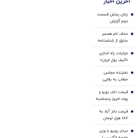
آخرین اخبار
این روحانی
زمان پخش قسمت
معلوم الحال
1
دوم گزارش
برخورد کند/
پزشکیان اعلام شد
بوی خیانت به
حذف نام همسر
2
مشام می‌رسد
سابق از شناسنامه
امکان پذیر شد +
جزئیات راه اندازی
جزئیات و شرایط
3
«کیف پول ایران»
اعلام شد
نماینده مجلس
4
خطاب به بقایی:
شما سخنگو
قیمت دلار، یورو و
هستید، نه
5
پوند امروز پنجشنبه
سخن‌نگو!
۱۵ مرداد 1405/
قیمت دلار آزاد به
کاهش قیمت دلار و
6
187 هزار تومان
یورو
رسید
دیدار روبیو با وزیر
7
خارجه انگلیس /