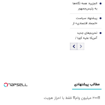
الجزیره: همه نگاه‌ها
5
محتمل است؟
به رئیس‌جمهور
ترامپ دوخته شده/
پیشنهاد سیاست
توپ از زمین ایران
6
«انجماد اقتصادی» از
و عمان خارج شده و
سوی یک
اکنون به زمین
تحریم‌های جدید
اقتصاددان |
7
آمریکا افتاده است
آمریکا علیه کوبا /
اساسی‌ترین وظیفه
روبیو بیانیه داد
بانک مرکزی
سیاست پولی است
| اولویت‌های بانک
مرکزی در شرایط
فعلی
مطالب پیشنهادی
❗❗200 میلیون وام❗❗ فقط با احراز هویت