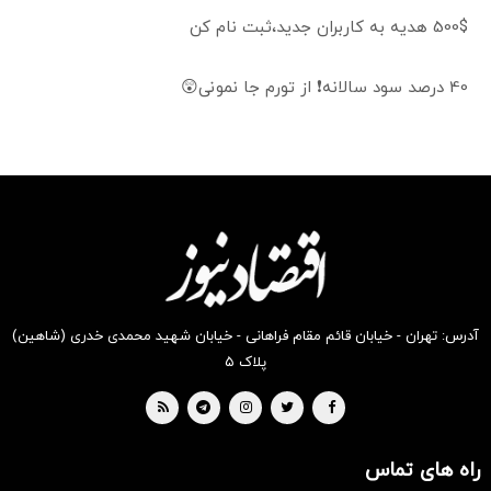
500$ هدیه به کاربران جدید،ثبت نام کن
40 درصد سود سالانه❗ از تورم جا نمونی😲
آدرس: تهران - خیابان قائم مقام فراهانی - خیابان شهید محمدی خدری (شاهین)
پلاک ۵
راه های تماس