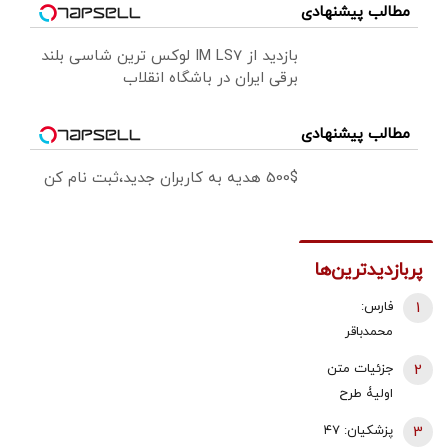
مطالب پیشنهادی
بازدید از IM LS7 لوکس ترین شاسی بلند
برقی ایران در باشگاه انقلاب
مطالب پیشنهادی
500$ هدیه به کاربران جدید،ثبت نام کن
پربازدیدترین‌ها
1
فارس:
محمدباقر
ذوالقدر استعفا
2
جزئیات متن
داد/ محسن
اولیۀ طرح
رضایی دبیر
راهبردی
3
پزشکیان: ۴۷
شورای عالی
مدیریت تنگه