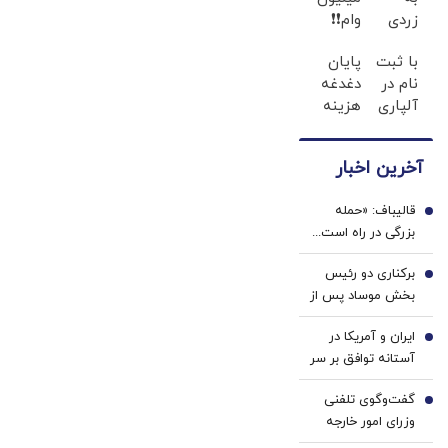
زردی
وام❗❗
دندان
فقط با
با ثبت
پایان
ها با
احراز
نام در
دغدغه
ژل
هویت
آلپاری
هزینه
سفید
تا 500
های
کننده
دلار
دندان
دندان!
آخرین اخبار
بونوس
پزشکی
خرید40%تخفیف
بگیر؛
با پک
قالیباف: «حمله
ثت نام
سفید
1
بزرگی در راه است...
کن
کننده
صبر کنید، نه، آن‌ها
خانگی
برکناری دو رئیس
می‌خواهند مذاکره
2
بخش موساد پس از
کنند» |این
ناکامی‌ها درباره
دیپلماسی نمایشی
ایران و آمریکا در
ایران
3
است که بارها تکرار
آستانه توافق بر سر
شده است
تنگه هرمز؟ | 3
گفت‌وگوی تلفنی
هدف مذاکرات با
4
وزرای امور خارجه
میانجی‌گری عمان |
ایران و موریتانی
مذاکره مستقیم