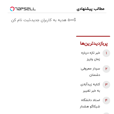
مطالب پیشنهادی
500$ هدیه به کاربران جدید،ثبت نام کن
پربازدیدترین‌ها
1
خبر تازه درباره
زمان واریز
معوقات
2
سردار معروفی:
فروردین و
دشمنان
اردیبهشت
می‌دانند که
3
کنایه زیدآبادی
بازنشستگان
قادر به تصرف
به خبر تغییر
تامین اجتماعی
یک وجب از
دبیر شورای
4
استاد دانشگاه
خاک ایران
عالی امنیت
شیکاگو هشدار
نیستند/ اگر
ملی/ انگار
داد/ ایران پس
چنین حماقتی