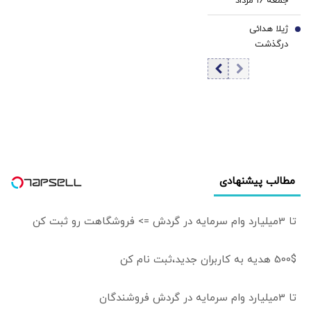
جمعه ۱۶ مرداد
داریم/ دشمن
بانک مرکزی به
۱۴۰۵/ افزایش
شکست مفتضحانه
تنهایی قادر به مهار
ژیلا هدائی
قیمت طلا
7
خورده اما ادبیات
تورم نیست
درگذشت
باخت را هم بلد
نیست
مطالب پیشنهادی
تا 3میلیارد وام سرمایه در گردش => فروشگاهت رو ثبت کن
500$ هدیه به کاربران جدید،ثبت نام کن
تا 3میلیارد وام سرمایه در گردش فروشندگان