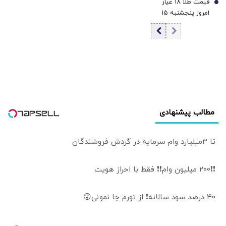
قیمت طلا ۱۸ عیار
قیمت طلا و سکه
7
امروز پنجشنبه ۱۵
مرداد ۱۴۰۵/افزایش
قیمت طلا
مطالب پیشنهادی
تا 3میلیارد وام سرمایه در گردش فروشندگان
❗❗200 میلیون وام❗❗ فقط با احراز هویت
40 درصد سود سالانه❗ از تورم جا نمونی😲