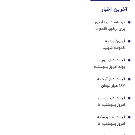
ها با
دندان
آخرین اخبار
ژل
پزشکی
سفید
با پک
درخواست زیدآبادی
کننده
سفید
1
برای برخورد قاطع با
دندان!
کننده
خرازی/ مصونیت
خرید40%تخفیف
خانگی
فوری/ بیانیه
تندروها از کجا
2
خانواده شهید
می‌آید؟
لاریجانی در واکنش
قیمت دلار، یورو و
به ادعای جنجالی
3
پوند امروز پنجشنبه
سردار کوثری
۱۵ مرداد 1405/
قیمت دلار آزاد به
کاهش قیمت دلار و
4
187 هزار تومان
یورو
رسید
قیمت دینار عراق
5
امروز پنجشنبه ۱۵
مرداد 1405/ کاهش
قیمت طلا و سکه
قیمت دینار
6
امروز پنجشنبه ۱۵
مرداد ۱۴۰۵/افزایش