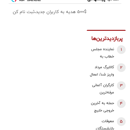
500$ هدیه به کاربران جدید،ثبت نام کن
پربازدیدترین‌ها
1
نماینده مجلس
خطاب به
بقایی: شما
2
کالابرگ مرداد
سخنگو
واریز شد/ اعمال
هستید، نه
تغییرات جدید
3
کارگران آلمانی
سخن‌نگو!
در زمان بندی
مرفه‌ترین
کارگران اروپا |
4
حمله به آخرین
قدرت خرید
خروجی خلیج
حداقل دستمزد
فارس | نگرانی
5
معوقات
در آلمان رشد
بازارها از تهدید
بازنشستگان
کرد