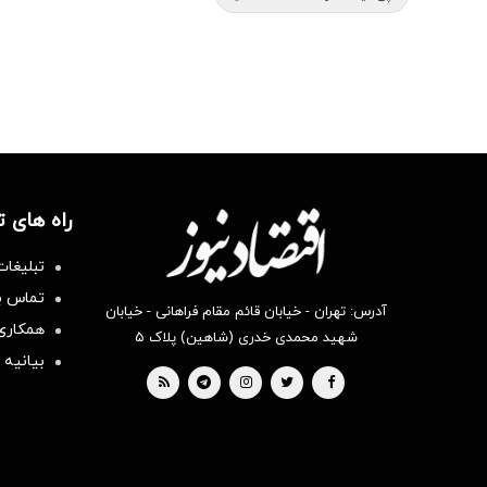
راه های 
تبلیغات
تماس با
آدرس: تهران - خیابان قائم مقام فراهانی - خیابان
همکاری 
شهید محمدی خدری (شاهین) پلاک ۵
بیانیه 