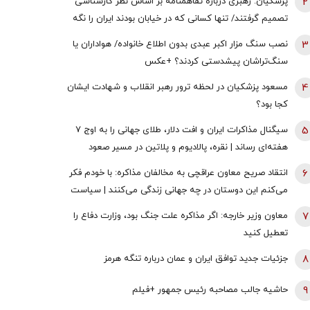
2
پزشکیان: رهبری درباره تفاهمنامه بر اساس نظر کارشناسی
تصمیم گرفتند/ تنها کسانی که در خیابان بودند ایران را نگه
نداشتند همه سهیم هستند
3
نصب سنگ مزار اکبر عبدی بدون اطلاع خانواده/ هواداران یا
سنگ‌تراشان پیشدستی کردند؟ +عکس
4
مسعود پزشکیان در لحظه ترور رهبر انقلاب و شهادت ایشان
کجا بود؟
5
سیگنال مذاکرات ایران و افت دلار، طلای جهانی را به اوج ۷
هفته‌ای رساند | نقره، پالادیوم و پلاتین در مسیر صعود
6
انتقاد صریح معاون عراقچی به مخالفان مذاکره: با خودم فکر
می‌کنم این دوستان در چه جهانی زندگی می‌کنند | سیاست
خارجی عرصه تصمیم‌های دشوار و سنجش دقیق هزینه و فایده
7
معاون وزیر خارجه: اگر مذاکره علت جنگ بود، وزارت دفاع را
است
تعطیل کنید
8
جزئیات جدید توافق ایران و عمان درباره تنگه هرمز
9
حاشیه جالب مصاحبه رئیس جمهور +فیلم