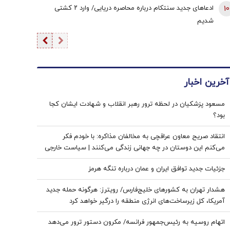
10
ادعاهای جدید سنتکام درباره محاصره دریایی/ وارد ۲ کشتی
شدیم
آخرین اخبار
مسعود پزشکیان در لحظه ترور رهبر انقلاب و شهادت ایشان کجا
بود؟
انتقاد صریح معاون عراقچی به مخالفان مذاکره: با خودم فکر
می‌کنم این دوستان در چه جهانی زندگی می‌کنند | سیاست خارجی
عرصه تصمیم‌های دشوار و سنجش دقیق هزینه و فایده است
جزئیات جدید توافق ایران و عمان درباره تنگه هرمز
هشدار تهران به کشورهای خلیج‌فارس/ رویترز: هرگونه حمله جدید
آمریکا، کل زیرساخت‌های انرژی منطقه را درگیر خواهد کرد
اتهام روسیه به رئیس‌جمهور فرانسه/ مکرون دستور ترور می‌دهد