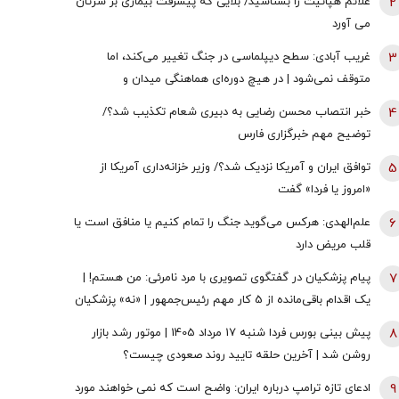
2
علائم هپاتیت را بشناسید/ بلایی که پیشرفت بیماری بر سرتان
می آورد
3
غریب آبادی: سطح دیپلماسی در جنگ تغییر می‌کند، اما
متوقف نمی‌شود | در هیچ دوره‌ای هماهنگی میدان و
دیپلماسی به اندازه امروز نبود | ادبیاتمان در زمان جنگ، مانند
4
خبر انتصاب محسن رضایی به دبیری شعام تکذیب شد؟/
ادبیاتمان در زمان صلح باشد؟
توضیح مهم خبرگزاری فارس
5
توافق ایران و آمریکا نزدیک شد؟/ وزیر خزانه‌داری آمریکا از
«امروز یا فردا» گفت
6
علم‌الهدی: هرکس می‌گوید جنگ را تمام کنیم یا منافق است یا
قلب مریض دارد
7
پیام پزشکیان در گفتگوی تصویری با مرد نامرئی: من هستم! |
یک اقدام باقی‌مانده از 5 کار مهم رئیس‌جمهور | «نه» پزشکیان
به مجریان گوش به فرمان جبلی و جلیلی!
8
پیش بینی بورس فردا شنبه 17 مرداد 1405 | موتور رشد بازار
روشن شد | آخرین حلقه تایید روند صعودی چیست؟
9
ادعای تازه ترامپ درباره ایران: واضح است که نمی خواهند مورد