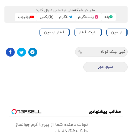
ما را در شبکه‌های اجتماعی دنبال کنید
بله
اینستاگرام
تلگرام
ایکس
یوتیوب
اربعین
بلیت قطار
قطار اربعین
کپی لینک کوتاه
منبع: مهر
مطالب پیشنهادی
نجات دهنده شما از پیری! کرم جوانساز
جلبک50%تخفیف