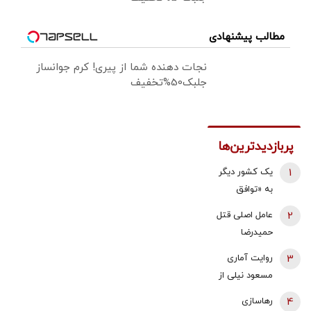
مطالب پیشنهادی
نجات دهنده شما از پیری! کرم جوانساز
جلبک50%تخفیف
پربازدیدترین‌ها
1
یک کشور دیگر
به «توافق
مکه» می
2
عامل اصلی قتل
پیوندد/ ترکیه
حمیدرضا
خیال ایران را
رجب‌زاده
3
روایت آماری
راحت کرد
دستگیر شد
مسعود نیلی از
زندگی ایرانیان
4
رهاسازی
از سال 97 تا