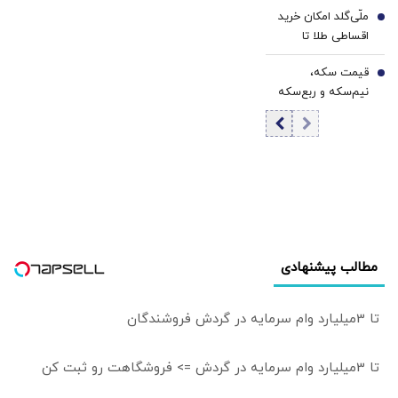
ملّی‌گلد امکان خرید
معاملات بورس
6
اقساطی طلا تا
رکورد زد | خروج 6.9
سقف یک میلیارد
همت پول حقیقی
قیمت سکه،
تومان را فراهم کرد
7
زنگ خطر شد
نیم‌سکه و ربع‌سکه
امروز یکشنبه ۱۸
مرداد ۱۴۰۵/ کاهش
قیمت سکه
مطالب پیشنهادی
تا 3میلیارد وام سرمایه در گردش فروشندگان
تا 3میلیارد وام سرمایه در گردش => فروشگاهت رو ثبت کن