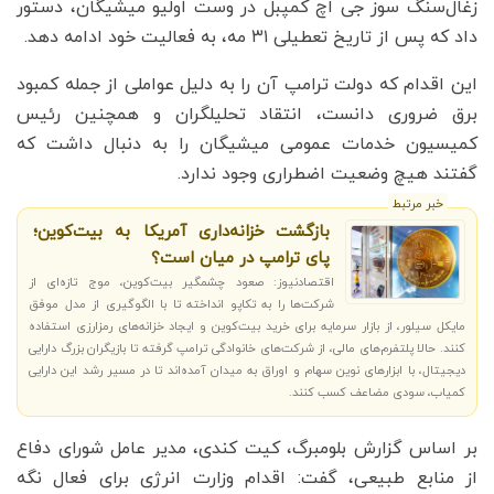
زغال‌سنگ سوز جی اچ کمپبل در وست اولیو میشیگان، دستور
داد که پس از تاریخ تعطیلی ۳۱ مه، به فعالیت خود ادامه دهد.
این اقدام که دولت ترامپ آن را به دلیل عواملی از جمله کمبود
برق ضروری دانست، انتقاد تحلیلگران و همچنین رئیس
کمیسیون خدمات عمومی میشیگان را به دنبال داشت که
گفتند هیچ وضعیت اضطراری وجود ندارد.
خبر مرتبط
بازگشت خزانه‌داری آمریکا به بیت‌کوین؛
پای ترامپ در میان است؟
اقتصادنیوز: صعود چشمگیر بیت‌کوین، موج تازه‌ای از
شرکت‌ها را به تکاپو انداخته تا با الگوگیری از مدل موفق
مایکل سیلور، از بازار سرمایه برای خرید بیت‌کوین و ایجاد خزانه‌های رمزارزی استفاده
کنند. حالا پلتفرم‌های مالی، از شرکت‌های خانوادگی ترامپ گرفته تا بازیگران بزرگ دارایی
دیجیتال، با ابزارهای نوین سهام و اوراق به میدان آمده‌اند تا در مسیر رشد این دارایی
کمیاب، سودی مضاعف کسب کنند.
بر اساس گزارش بلومبرگ، کیت کندی، مدیر عامل شورای دفاع
از منابع طبیعی، گفت: اقدام وزارت انرژی برای فعال نگه