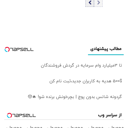
هرمز | ای‌بی‌سی: ۶۰
اهداف آمریکا
روزه است | هدف
داشته باشد/ ترامپ
توافق موقت،
به‌دنبال راه خروج از
دستیابی به یک
جنگ است
توافق پایدارتر است
مطالب پیشنهادی
تا 3میلیارد وام سرمایه در گردش فروشندگان
500$ هدیه به کاربران جدید،ثبت نام کن
گردونه شانس بدون پوچ | بچرخونش برنده شو! 🔥😍
از سراسر وب
محصولی
محصولی
محصولی
محصولی
محصولی
محصولی