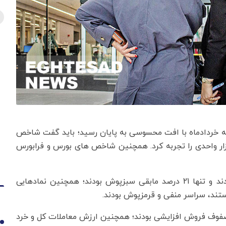
ته خردادماه با افت محسوسی به پایان رسید؛ باید گفت شاخص
رس در روز سه شنبه، 13 خردادماه140، ریزش 23 هزار واحدی را تجربه کرد. همچنین شاخص های بورس و فرابورس
در این بین؛ 79 درصد نمادهای بورسی منفی معامله شدند و تنها 21 درصد مابقی سبزپوش بودند؛ همچنین نمادهایی
ند، سراسر منفی و قرمزپوش بودند.
 صفوف فروش افزایشی بودند؛ همچنین ارزش معاملات کل و خرد
1