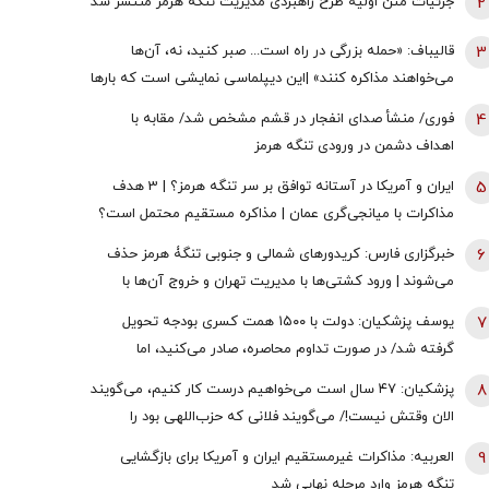
2
جزئیات متن اولیۀ طرح راهبردی مدیریت تنگه هرمز منتشر شد
3
قالیباف: «حمله بزرگی در راه است... صبر کنید، نه، آن‌ها
می‌خواهند مذاکره کنند» |این دیپلماسی نمایشی است که بارها
تکرار شده است
4
فوری/ منشأ صدای انفجار در قشم مشخص شد/ مقابه با
اهداف دشمن در ورودی تنگه هرمز
5
ایران و آمریکا در آستانه توافق بر سر تنگه هرمز؟ | 3 هدف
مذاکرات با میانجی‌گری عمان | مذاکره مستقیم محتمل است؟
6
خبرگزاری فارس: کریدورهای شمالی و جنوبی تنگۀ هرمز حذف
می‌شوند | ورود کشتی‌ها با مدیریت تهران و خروج آن‌ها با
مدیریت مشترک تهران و مسقط خواهد بود | عوارض برای گذر از
7
یوسف پزشکیان: دولت با ۱۵۰۰ همت کسری بودجه تحویل
تنگه در قالب بهای خدمات است
گرفته شد/ در صورت تداوم محاصره، صادر می‌کنید، اما
نمی‌توانید واردات انجام دهید
8
پزشکیان: ۴۷ سال است می‌خواهیم درست کار کنیم، می‌گویند
الان وقتش نیست!/ می‌گویند فلانی که حزب‌اللهی بود را
برداشتی! + فیلم
9
العربیه: مذاکرات غیرمستقیم ایران و آمریکا برای بازگشایی
تنگه هرمز وارد مرحله نهایی شد