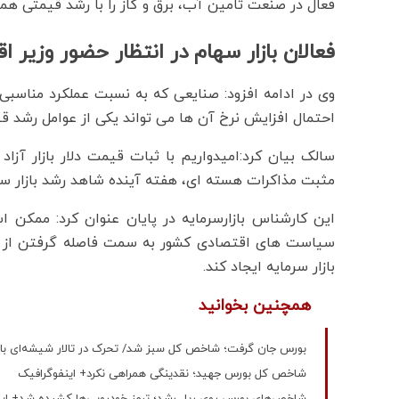
فعال در صنعت تامین آب، برق و گاز را با رشد قیمتی همرا
فعالان بازار سهام در انتظار حضور وزیر ا
وی در ادامه افزود: صنایعی که به نسبت عملکرد مناسبی 
احتمال افزایش نرخ آن ها می تواند یکی از عوامل رشد ق
سالک بیان کرد:امیدواریم با ثبات قیمت دلار بازار آز
مثبت مذاکرات هسته ای، هفته آینده شاهد رشد بازار سر
این کارشناس بازارسرمایه در پایان عنوان کرد: ممکن 
سیاست های اقتصادی کشور به سمت فاصله گرفتن از قی
بازار سرمایه ایجاد کند.
همچنین بخوانید
بورس جان گرفت؛ شاخص کل سبز شد/ تحرک در تالار شیشه‌ای با س
شاخص کل بورس جهید؛ نقدینگی همراهی نکرد+ اینفوگرافیک
شاخص‌های بورس روی ریل رشد؛ ترمز خودرویی‌ها کشیده شد+ این