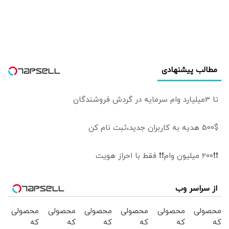
مطالب پیشنهادی
تا 3میلیارد وام سرمایه در گردش فروشندگان
500$ هدیه به کاربران جدید،ثبت نام کن
❗❗200 میلیون وام❗❗ فقط با احراز هویت
از سراسر وب
محصولی
محصولی
محصولی
محصولی
محصولی
محصولی
که
که
که
که
که
که