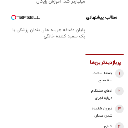
میلیاردر شد. آموزش رایگان
مطالب پیشنهادی
پایان دغدغه هزینه های دندان پزشکی با
پک سفید کننده خانگی
پربازدیدترین‌ها
1
جمعه ساعت
سه صبح
هواپیماها بالای
2
ادعای سنتکام
سر بیت رهبری
درباره اجرای
می‌چرخیدند/
محاصره دریایی
3
فوری/ شنیده
شاید ۲۷-۲۸
علیه ایران/
شدن صدای
بمب ریختند/
مسیر 55
انفجار در
شیشه های
4
ادعای
کشتی را تغییر