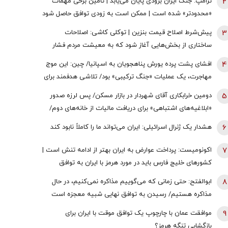
2
ترامپ: جنگ ایران بزودی پایان می‌یابد | تامین برخی مهمات
«محدودتر» شده است | ممکن است به زودی توافق حاصل شود
| ما ذخایر تقریبا نامحدود داریم
3
پیش‌شرط اصلاح قیمت بنزین | توکلی کاشی: اصلاحات
ساختاری از بخش‌هایی آغاز شود که به معیشت مردم فشار
وارد نکند
4
افشای پشت پرده یورش پناهجویان به اسپانیا/ چین: این موج
مهاجرت، یک عملیات «جنگ ترکیبی» بود/ تلاشی هدفمند برای
اعمال فشار بر دولت «پدرو سانچز»
5
دومین خرابکاری آقای شهردار در بازار مسکن/ پس لرزه صدور
«ابلاغیه‌های اشتباهی» برای دریافت مالیات از خانه‌‌های دوم/
ممدانی زیر تیغ رفت
6
هشدار یک ژنرال اسرائیلی: ایران می‌تواند ما را کاملاً نابود کند
7
اکونومیست: پرداخت عوارض به ایران بهتر از ادامه تنش است |
کشورهای خلیج فارس باید در مورد هرمز با ایران به توافق
برسند | اعراب در مخمصهِ ترامپ گرفتار شده‌اند
8
ابوالفتح: حتی زمانی که می‌گوییم مذاکره نمی‌کنیم، در حال
مذاکره هستیم/ رسیدن به توافق نهایی شبیه معجزه است
9
موافقت عمان با چارچوپ یک توافق موقت با ایران برای
بازگشایی تنگه هرمز؟