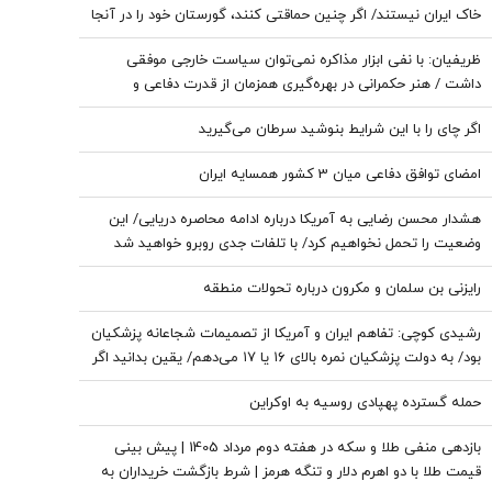
خاک ایران نیستند/ اگر چنین حماقتی کنند، گورستان خود را در آنجا
خواهند یافت/ دیپلماسی بدون پشتیبانی مردمی امکان‌پذیر نیست
ظریفیان: با نفی ابزار مذاکره نمی‌توان سیاست خارجی موفقی
داشت / هنر حکمرانی در بهره‌گیری همزمان از قدرت دفاعی و
ظرفیت‌های دیپلماتیک است، نه حذف یکی به نفع دیگری
اگر چای را با این شرایط بنوشید سرطان می‌گیرید
امضای توافق دفاعی میان 3 کشور همسایه ایران
هشدار محسن رضایی به آمریکا درباره ادامه محاصره دریایی/ این
وضعیت را تحمل نخواهیم کرد/ با تلفات جدی روبرو خواهید شد
رایزنی بن سلمان و مکرون درباره تحولات منطقه
رشیدی کوچی: تفاهم ایران و آمریکا از تصمیمات شجاعانه پزشکیان
بود/ به دولت پزشکیان نمره بالای ۱۶ یا ۱۷ می‌دهم/ یقین بدانید اگر
هر فرد دیگری جای پزشکیان بود، کشور با مشکلات بزرگی روبه‌رو
حمله گسترده پهپادی روسیه به اوکراین
می‌شد/ اگر جلیلی رئیس‌جمهور می‌شد...
بازدهی منفی طلا و سکه در هفته دوم مرداد 1405 | پیش بینی
قیمت طلا با دو اهرم دلار و تنگه هرمز | شرط بازگشت خریداران به