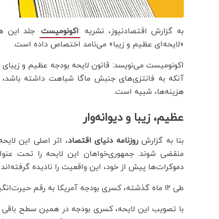
به گزارش اقتصادنیوز، نشریه
جلد این هف
اکونومیست
«لایحه‌ای عظیم و زیبا» می‌نامد اختصاص داده است.
اکونومیست می‌نویسد: قانون لایحه بودجه عظیم و زیبای 
آنکه به فانتزی‌های جنبش ماگا شباهت داشته باشد، 
هزینه‌ها، شبیه است.
عظیم، زیبا و دیوانه‌وار
بنا به گزارش
روزنامه دنیای اقتصاد
، اثر اصلی این لایح
منقضی شوند. جمهوری‌خواهان این لایحه را تحت عنوان
دموکرات‌ها پیش از خود، این واقعیت را نادیده گرفته‌ان
طی ۱۲ ماه گذشته، کسری بودجه آمریکا به رقم حیرت‌انگیز ۶.۷ درصد تولید ناخالص داخلی (GDP) رسیده است.
با تصویب این لایحه، کسری بودجه در همین سطح باقی خ