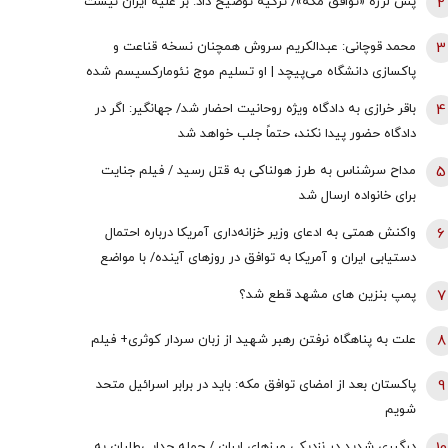
2
پس لرزه «توافق مکه»/ ترکیه توضیح داد: بر علیه ایران نیست
3
محمد قوچانی: عبدالکریم سروش همچنان نسخه قناعت و
پاکسازی دانشگاه می‌پیچد | او تسلیم موج نئومارکسیسم شده
است | سروش به زبان چپ سخن می‌گوید و نظام بازار آزاد
4
باقر خرازی به دادگاه ویژه روحانیت احضار شد/ جهانگیر: اگر در
رقابتی را با برچسب کاپیتالیسم توضیح می‌دهد
دادگاه حضور پیدا نکند، حتماً جلب خواهد شد
5
مداح سرشناس به طرز هولناکی به قتل رسید / فیلم جنایت
برای خانواده ارسال شد
6
واکنش همتی به ادعای وزیر خزانه‌داری آمریکا درباره احتمال
دستیابی ایران و آمریکا به توافق در روز‌های آینده/ با مواضع
قبلی وی درخصوص اقتصاد ایران در تعارض است
7
پمپ بنزین های مشهد قطع شد؟
8
علت به پناهگاه نرفتن رهبر شهید از زبان سردار کوثری+ فیلم
9
پاکستان بعد از امضای توافق مکه: باید در برابر اسرائیل متحد
شویم
درگیری شدید در نزدیکی مرز‌های ایران / حمله جدایی‌طلبان به