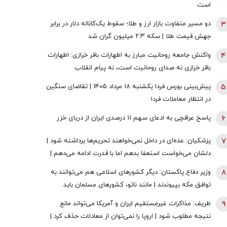
است
3
دو مسیر متفاوت بازار ارز و طلا؛ سقوط یک‌کاناله دلار در برابر
جهش قیمت طلا | سکه ۲.۳ میلیون گران شد
4
واکنش جامعه روحانیت مبارز به اظهارات باقر خرازی: اظهارات
باقر خرازی نه صدای روحانیت است، نه پیام انقلاب
5
پیش‌بینی بورس فردا یکشنبه 18 مرداد 1405 | تقاضای سنگین
در انتظار معاملات فردا
6
پاسخ عراقچی به ادعای سهم ۱۱ درصدی ایران از دریای خزر
7
پزشکیان: عده‌ای در داخل نمی‌خواهند تحریم‌ها برداشته شود |
دلشان می‌خواست استعفا بدهم اما با قدرت ادامه می‌دهم |
قالیباف بهترین همکاری را با دولت دارد
8
وزیر دفاع پاکستان: دیگر کشورهای اسلامی هم می‌توانند به
توافق مکه بپیوندند | مانند ناتو، کشورهای مسلمان باید
اختلافات خود را کنار بگذارند
9
ظریف: مذاکرات غیرمستقیم ایران و آمریکا می‌تواند مانع
نتیجه مطلوب شود | اروپا را نمی‌توان از معادلات حذف کرد |