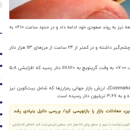
به گزارش اقتصادنیوز به نقل از تسنیم، بیت‌کوین روز جمعه نیز به روند صعودی خود ادامه داد و در حدود ساعت 06:10 به
آناتولی گزارش داد، این رمزارز طی دو روز گذشته جهشی چشم‌گیر داشته و در کمتر از 24 ساعت از مرزهای 113 هزار دلار
1
پس از ثبت رکوردی تازه، قیمت بیت‌کوین تا حوالی ساعت 07:00 به وقت گرینویچ به 117820 دلار رسید که افزایشی 5٫8
2
3
بر اساس داده‌های شرکت تحلیلی کوین‌مارکت‌کپ (Coinmarketcap)، ارزش بازار جهانی رمزارزها که شامل بیت‌کوین نیز
4
ن، معادلات بازار را بازنویسی کرد/ بررسی دلایل بنیادی رشد
5
اقتصادنیوز: در صعودی کم‌سابقه، بیت‌کوین توانست با عبور از سطح روانی ۱۱۸ هزار دلار، سقفی تاریخی ثبت کند؛ اتفاقی که بازتابی
6