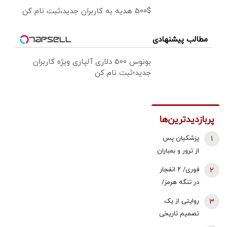
500$ هدیه به کاربران جدید،ثبت نام کن
مطالب پیشنهادی
بونوس 500 دلاری آلپاری ویژه کاربران
جدید؛ثبت نام کن
پربازدیدترین‌ها
1
پزشکیان پس
از ترور و بمباران
محل جلسه ‌اش
2
فوری/ ۲ انفجار
بلافاصله به
در تنگه هرمز/
ملاقات رهبری
نفتکش درحال
3
روایتی از یک
رفت/ واکنش
عبور از تنگه
تصمیم تاریخی
رهبر شهید
بود/ خدمه و
| قطعنامه 598
انقلاب چه بود؟