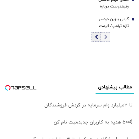
آستانه فروپاشی
6
رفیقدوست درباره
بود/ چرا از توافق
بمب اتم: می‌توانیم
حرف می‌زنید؟
گرانی بنزین دردسر
بسازیم، اما
7
تازه ترامپ/ قیمت
نمی‌سازیم+فیلم
هر گالن به ۴ دلار
رسید
مطالب پیشنهادی
تا 3میلیارد وام سرمایه در گردش فروشندگان
500$ هدیه به کاربران جدید،ثبت نام کن