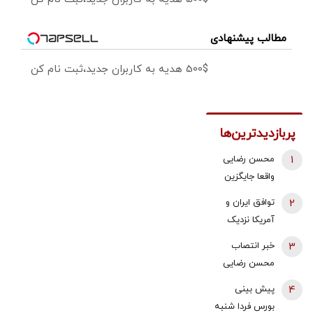
مطالب پیشنهادی
500$ هدیه به کاربران جدید،ثبت نام کن
پربازدیدترین‌ها
1
محسن رضایی
واقعا جایگزین
ذوالقدر در
2
توافق ایران و
شورای عالی
آمریکا نزدیک
امنیت ملی شده
شد؟/ وزیر
3
خبر انتصاب
است؟
خزانه‌داری آمریکا
محسن رضایی
از «امروز یا فردا»
به دبیری شعام
4
پیش بینی
گفت
تکذیب شد؟/
بورس فردا شنبه