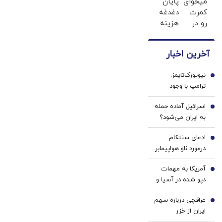
میخوای
پایان
ها با
بدون
کمرت
با جهان است
دغدغه
ژل
دارو،
رو در
هزینه
سفید
بدون
منزل
های
کننده
تزریق،
درمان
دندان
دندان!
بدون
آخرین اخبار
کنی؟
پزشکی
خرید40%تخفیف
جراحی!
جراحی
با پک
(پرسش‌نامه)
نیویورک‌تایمز:
کمر
سفید
1
ترامپ با وجود
ممنوع
کننده
هشدار ارتش آمریکا
شده!
خانگی
اسرائیل آماده حمله
جنگ با ایران را آغاز
2
((پرسش‌نامه))
به ایران می‌شود؟
کرد
ادعای سنتکام
3
درمورد ناو هواپیمابر
آبراهام لینکلن در
آمریکا به مهمات
منطقه
4
دپو شده در آسیا و
اروپا روی آورد؟
عراقچی درباره سهم
5
ایران از خزر
شفاف‌سازی کرد؛