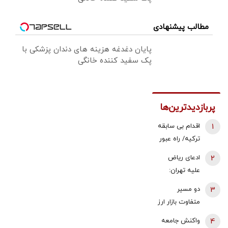
مطالب پیشنهادی
پایان دغدغه هزینه های دندان پزشکی با
پک سفید کننده خانگی
پربازدیدترین‌ها
1
اقدام بی سابقه
ترکیه/ راه عبور
روسیه بسته
2
ادعای ریاض
شد
علیه تهران:
ایران مسئول
3
دو مسیر
حمله به
متفاوت بازار ارز
نفتکش اماراتی
و طلا؛ سقوط
4
واکنش جامعه
است
یک‌کاناله دلار