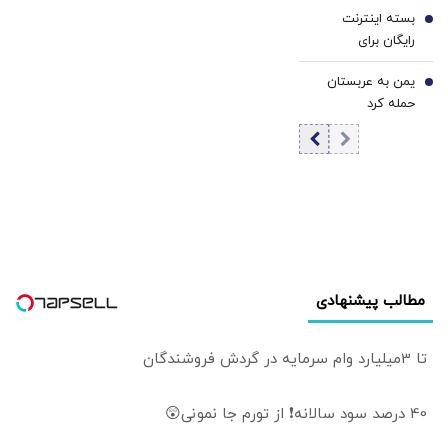
بسته اینترنت
ماجرای ۵۰ درصد
6
رایگان برای
چیست؟
خبرنگاران فعال شد
یمن به عربستان
7
حمله کرد
مطالب پیشنهادی
تا 3میلیارد وام سرمایه در گردش فروشندگان
40 درصد سود سالانه❗ از تورم جا نمونی😲