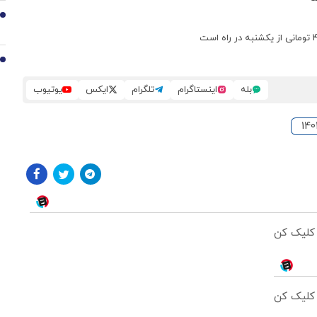
9
10
بله
اینستاگرام
تلگرام
ایکس
یوتیوب
 کلیک کن
 کلیک کن