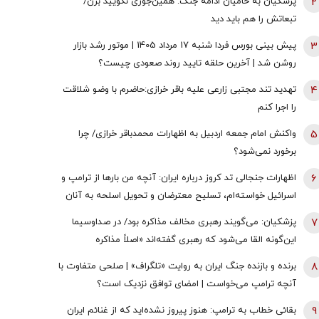
2
پزشکیان به حامیان ادامه جنگ: همین‌جوری نگویید بزن/
تبعاتش را هم باید دید
3
پیش بینی بورس فردا شنبه 17 مرداد 1405 | موتور رشد بازار
روشن شد | آخرین حلقه تایید روند صعودی چیست؟
4
تهدید تند مجتبی زارعی علیه باقر خرازی:حاضرم با وضو شلاقت
را اجرا کنم
5
واکنش امام جمعه اردبیل به اظهارات محمدباقر خرازی/ چرا
برخورد نمی‌شود؟
6
اظهارات جنجالی تد کروز درباره ایران: آنچه من بارها از ترامپ و
اسرائیل خواسته‌ام، تسلیح معترضان و تحویل اسلحه به آنان
است
7
پزشکیان: می‌گویند رهبری مخالف مذاکره بود/ در صداوسیما
این‌گونه القا می‌شود که رهبری گفته‌اند «اصلاً مذاکره
نمی‌کنیم» / ما با اجازه ایشان مذاکره کردیم
8
برنده و بازنده جنگ ایران به روایت «تلگراف» | صلحی متفاوت با
آنچه ترامپ می‌خواست | امضای توافق نزدیک است؟
9
بقائی خطاب به ترامپ: هنوز پیروز نشده‌اید که از غنائم ایران