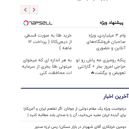
پیشنهاد ویژه
وام ۳ میلیاردی، ویژه
خرید طلا به صورت قسطی
صاحبان فروشگاه‌های
از دیجی‌کالا ( پرداخت 12
آنلاین و حضوری
ماهه )
پنکه رومیزی مه پاش رو تو
به هر اندازه ای که میخوای
حراجی امروز بخر + گارانتی
میتونی طلا بخری از سرمایه
تعویض و برگشت🔥
ات محافظت کنی
آخرین اخبار
درخواست ویژه یک مقام دولتی از جوانان: اگر تفاهم ایران و آمریکارا
برای آینده ایران مفید می‌دانید، آن را با صدای بلند مطالبه کنید |
کنشکر و ‌ذی‌نفع باشید، منفعل نمانید
دومین خرابکاری آقای شهردار در بازار مسکن/ پس لرزه صدور