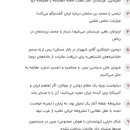
2
المیادین: عربستان آمار تلفات حمله انصارالله را محرمانه کرد
3
ترامپ با محمد بن سلمان درباره ایران گفت‌وگو می‌کند/
جزئیات تماس تلفنی
4
اردوغان راهی عربستان می‌شود/ دیدار با محمد بن‌سلمان در
ریاض
5
دومین خرابکاری آقای شهردار در بازار مسکن/ پس لرزه صدور
«ابلاغیه‌های اشتباهی» برای دریافت مالیات از خانه‌‌های دوم/
ممدانی زیر تیغ رفت
6
شورای عالی سیاسی یمن: با محاصره و تشدید تنش، مقابله به
مثل می‌کنیم
7
درخواست ویژه یک مقام دولتی از جوانان: اگر تفاهم ایران و
آمریکارا برای آینده ایران مفید می‌دانید، آن را با صدای بلند
مطالبه کنید | کنشکر و ‌ذی‌نفع باشید، منفعل نمانید
8
مشروطه نقطه آغاز یک تحول بود، نه پایان | تجربه خواست
تجدد با عقل عقلایی | مشروطه ایرانی تقلید از غرب نبود
9
شکار دارایی ثروتمندان با هوش مصنوعی/ چین در جستجوی
صدها میلیارد دلار مالیات پرداخت نشده