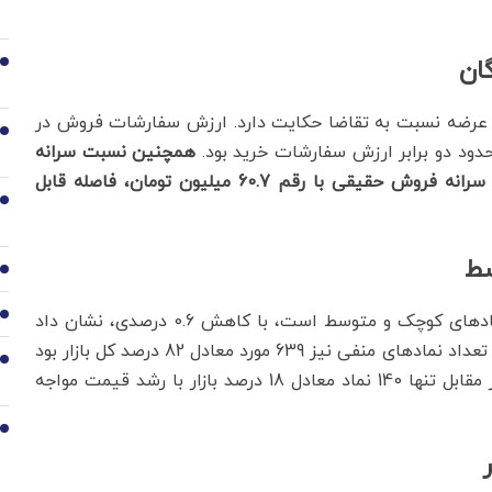
ان
3
 عرضه نسبت به تقاضا حکایت دارد. ارزش سفارشات فروش در
4
همچنین نسبت سرانه
فروش به خرید حقیقی نیز نگران‌کننده بود؛ به‌طوری که سرانه فروش حقیقی با رقم 60.7 میلیون تومان، فاصله قابل
5
سط
6
شاخص هم‌وزن که بیشتر بیانگر عملکرد کلیت بازار و نمادهای کوچک و متوسط است، با کاهش 0.6 درصدی، نشان داد
7
که فشار فروش تنها محدود به نمادهای بزرگ نبوده است. تعداد نمادهای منفی نیز 639 مورد معادل 82 درصد کل بازار بود
8
که بر شدت اصلاح قیمتی در اکثریت بازار تأکید دارد. در مقابل تنها 140 نماد معادل 18 درصد بازار با رشد قیمت مواجه
9