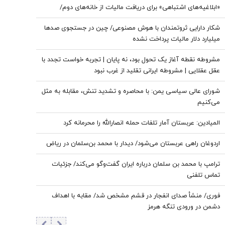
«ابلاغیه‌های اشتباهی» برای دریافت مالیات از خانه‌‌های دوم/
ممدانی زیر تیغ رفت
شکار دارایی ثروتمندان با هوش مصنوعی/ چین در جستجوی صدها
میلیارد دلار مالیات پرداخت نشده
مشروطه نقطه آغاز یک تحول بود، نه پایان | تجربه خواست تجدد با
عقل عقلایی | مشروطه ایرانی تقلید از غرب نبود
شورای عالی سیاسی یمن: با محاصره و تشدید تنش، مقابله به مثل
می‌کنیم
المیادین: عربستان آمار تلفات حمله انصارالله را محرمانه کرد
اردوغان راهی عربستان می‌شود/ دیدار با محمد بن‌سلمان در ریاض
ترامپ با محمد بن سلمان درباره ایران گفت‌وگو می‌کند/ جزئیات
تماس تلفنی
فوری/ منشأ صدای انفجار در قشم مشخص شد/ مقابه با اهداف
دشمن در ورودی تنگه هرمز