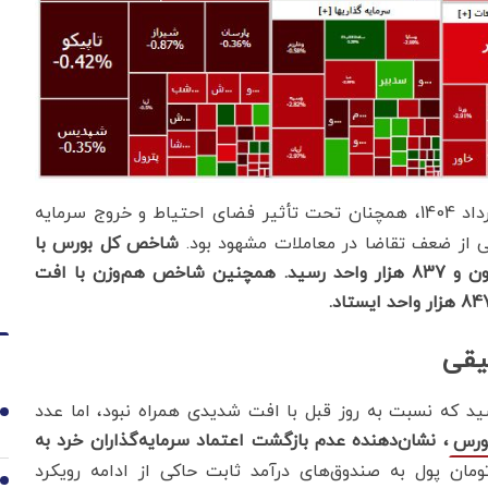
در روز چهارشنبه 1 مرداد 1404، همچنان تحت تأثیر فضای احتیاط و خروج سرمایه
ی از ضعف تقاضا در معاملات مشهود بود.
شاخص کل بورس با
کاهش 6896 واحدی معادل 0.24 درصد به سطح 2 میلیون و 837 هزار واحد رسید. همچنین شاخص هم‌وزن با افت
یقی
رد در بازار امروز به حدود 7.6 همت رسید که نسبت به روز قبل با افت شدیدی همراه نبود، اما عدد
1
، نشان‌دهنده عدم بازگشت اعتماد سرمایه‌گذاران خرد به
ورس
 ورود 762 میلیارد تومان پول به صندوق‌های درآمد ثابت حاکی از ادامه رویکرد
2