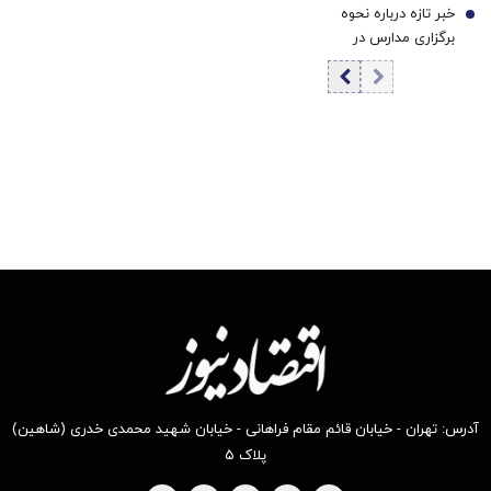
خبر تازه درباره نحوه
+ فیلم
7
شورای نگهبان کاملاً
اگر ایران وارد عمل
برگزاری مدارس در
احساس شد+ فیلم
نشود، هرات به‌طور
سال تحصیلی جدید
کامل به دست
طالبان خواهد افتاد
آدرس: تهران - خیابان قائم مقام فراهانی - خیابان شهید محمدی خدری (شاهین)
پلاک ۵