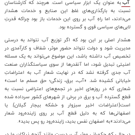
به عنوان یک ابزار سیاسی است. هرچند که کارشناسان
آب
نسبت به بارگذاری‌های غلطِ این صنایع و خدمات هشدار
می‎‌‌دادند، اما راهِ آب بر روی این خدمات باز بود چراکه قدرتِ
لابی‌های سیاسی قوی و گسترده بود.
هشدار اصلی بر این بود که اگر توزیع آب نتواند به درستی
مدیریت شود و دولت نتواند حضورِ موثر، شفاف و کارآمدی در
تخصیص آب داشته باشد، این موضوع می‌تواند به یک مسئله
امنیتی تبدیل شود، اما آنقدرها از سوی سیاستگذاران صنعت
آب جدی گرفته نشد که در نهایت شعارِ آب به اعتراضاتِ
خیابانی کشیده شد. «آب، برق، زندگی؛ حق مسلم ما است»
شعاری که در روزهای اخیر در تجمع‌های اعتراضی نسبت به
قطع گسترده آب و برق در برخی از شهرهای کشور سرداده شده
است(اعتراضات اخیر سبزوار و خشکه بیجار گیلان). یا
اصفهانی‌ها که به دلیل قطع آب بر روی زاینده‌رود شعار
می‌دادند:«به اصفهان نفس بدید، زاینده‌رود رو پس بدید».
در حالی که حکمرانی موثر آب، درست مانند آنچه نیاکان ما در