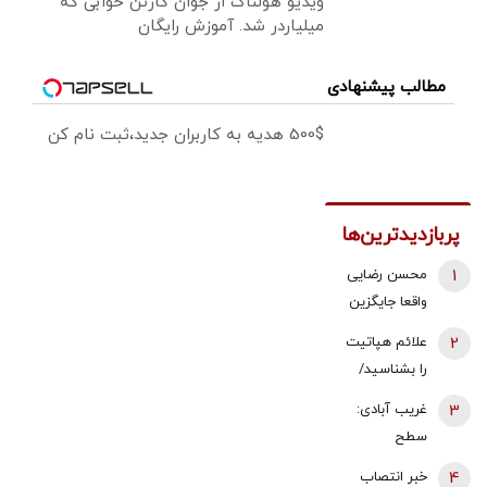
ویدیو هولناک از جوان کارتن خوابی که
میلیاردر شد. آموزش رایگان
مطالب پیشنهادی
500$ هدیه به کاربران جدید،ثبت نام کن
پربازدیدترین‌ها
1
محسن رضایی
واقعا جایگزین
ذوالقدر در
2
علائم هپاتیت
شورای عالی
را بشناسید/
امنیت ملی
بلایی که
3
غریب آبادی:
شده است؟
پیشرفت
سطح
بیماری بر
دیپلماسی در
4
خبر انتصاب
سرتان می آورد