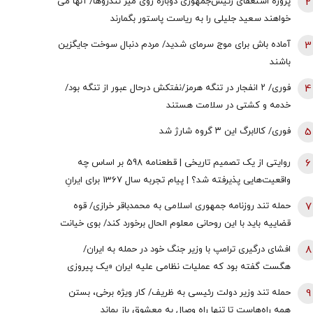
2
پروژه استعفای رئیس‌جمهوری دوباره روی میز تندروها/ آنها می
خواهند سعید جلیلی را به ریاست پاستور بگمارند
3
آماده باش برای موج سرمای شدید/ مردم دنبال سوخت جایگزین
باشند
4
فوری/ ۲ انفجار در تنگه هرمز/نفتکش درحال عبور از تنگه بود/
خدمه و کشتی در سلامت هستند
5
فوری/ کالابرگ این ۳ گروه شارژ شد
6
روایتی از یک تصمیم تاریخی | قطعنامه 598 بر اساس چه
واقعیت‌هایی پذیرفته شد؟ | پیام تجربه سال 1367 برای ایرانِ
سال 1405
7
حمله تند روزنامه جمهوری اسلامی به محمدباقر خرازی/ قوه
قضاییه باید با این روحانی معلوم الحال برخورد کند/ بوی خیانت
به مشام می‌رسد
8
افشای درگیری ترامپ با وزیر جنگ خود در حمله به ایران/
هگست گفته بود که عملیات نظامی علیه ایران «یک پیروزی‌
سریع و نسبتاً آسان» خواهد بود/ کاخ سفید واکنش نشان داد
9
حمله تند وزیر دولت رئیسی به ظریف/ کار ویژه برخی، بستن
همه راه‌هاست تا تنها راه وصال به معشوق باز بماند