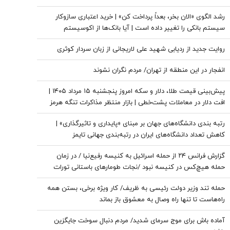
رشد الگوی «الان بخر، بعداً پرداخت کن» | خرید اعتباری سازوکار
سیستم بانکی را تغییر داده است | آیا بانک‌ها از اکوسیستم
پرداخت خرد کنار گذاشته می‌شوند؟
روایت جدید از ردیابی شهید علی لاریجانی از زبان سردار کوثری
انفجار در این منطقه از تهران/ مردم نگران نشوند
پیش‌بینی قیمت طلا، دلار و سکه امروز پنجشنبه ۱۵ مرداد ۱۴۰۵ |
افت دلار در معاملات پشت‌خطی | بازار منتظر مذاکرات تنگه هرمز
رتبه بندی دانشگاه‌های جهان بر مبنای «پایداری و تاثیرگذاری» |
کاهش تعداد دانشگاه‌های ایران در رتبه‌بندی جهانی تایمز
گزارش فرانس ۲۴ از حمله اسرائیل به کنیسه رفیع‌نیا / در زمان
حمله هیچ‌کس در کنیسه نبود /نجات طومارهای باستانی تورات
حمله تند وزیر دولت رئیسی به ظریف/ کار ویژه برخی، بستن همه
راه‌هاست تا تنها راه وصال به معشوق باز بماند
آماده باش برای موج سرمای شدید/ مردم دنبال سوخت جایگزین