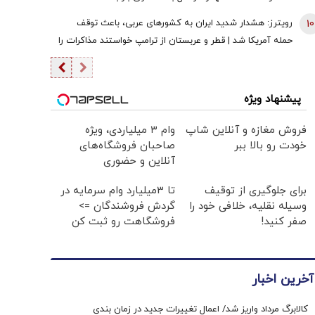
10
رویترز: هشدار شدید ایران به کشورهای عربی، باعث توقف
حمله آمریکا شد | قطر و عربستان از ترامپ خواستند مذاکرات را
از سر بگیرد | زیرساخت‌های حیاتی انرژی هدف قرار خواهند
گرفت اگر ...
پیشنهاد ویژه
فروش مغازه و آنلاین شاپ
وام ۳ میلیاردی، ویژه
خودت رو بالا ببر
صاحبان فروشگاه‌های
آنلاین و حضوری
برای جلوگیری از توقیف
تا 3میلیارد وام سرمایه در
وسیله نقلیه، خلافی خود را
گردش فروشندگان =>
صفر کنید!
فروشگاهت رو ثبت کن
آخرین اخبار
کالابرگ مرداد واریز شد/ اعمال تغییرات جدید در زمان بندی