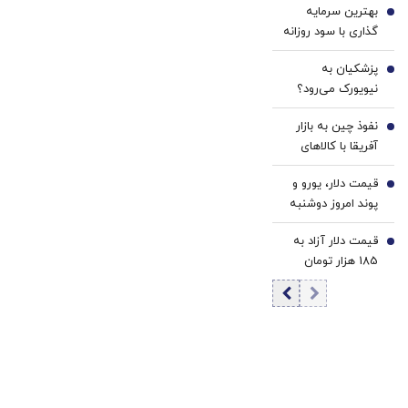
بهترین سرمایه
می گذارد؟/ بقایی:
3
گذاری با سود روزانه
کشور ما، کشور
در ۱۴۰۵[سود
نهادهاست نه
پزشکیان به
روزشمار، ریسک
4
اشخاص/ تصمیم
نیویورک می‌رود؟
پایین و نقدشوندگی
سازی و تصمیم
بالا]
گیری در قالب
نفوذ چین به بازار
5
مجموعه نهادها
آفریقا با کالاهای
صورت می‌گیرد
ارزان‌قیمت |
قیمت دلار، یورو و
انتخاب راهبردی
6
پوند امروز دوشنبه
آمریکا برای عقب
۱۹ مرداد 1405/
نماندن از اژدهای
قیمت دلار آزاد به
کاهش قیمت دلار و
7
زرد و تقویت حضور
185 هزار تومان
یورو
در بازارها
رسید