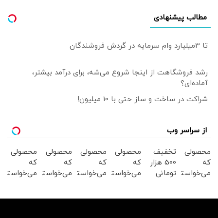
مطالب پیشنهادی
تا 3میلیارد وام سرمایه در گردش فروشندگان
رشد فروشگاهت از اینجا شروع می‌شه، برای درآمد بیشتر،
آماده‌ای؟
شراکت در ساخت و ساز حتی با 10 میلیون!
از سراسر وب
محصولی
تخفیف
محصولی
محصولی
محصولی
محصولی
که
500 هزار
که
که
که
که
می‌خواستی
تومانی
می‌خواستی
می‌خواستی
می‌خواستی
می‌خواستی
رو در
سوپرمارکت
رو از
رو از
رو در
را در
شگفت
دیجی
شگفت
شکفت
شکفت
شکفت
انگیز
کالا!
انگیز
انگیز
انگیز
انگیز
دیجی‌کالا
دیجی‌کالا
دیجی‌کالا
دیجی‌کالا
دیجی‌کالا