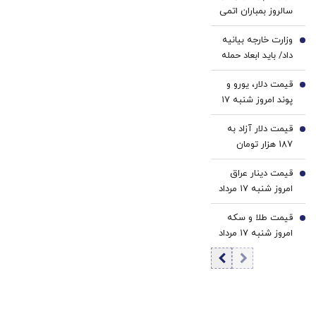
2
سالروز بمباران اتمی
دانشگاه می‌پیچد |
آمریکا علیه
او تسلیم موج
وزارت خارجه بیانیه
هیروشیما و
3
نئومارکسیسم شده
داد/ باید ابعاد حمله
ناگازاکی/ هرگز
است | سروش به
به کنسولگری ایران
دوباره
زبان چپ سخن
قیمت دلار، یورو و
در مزار شریف
4
می‌گوید و نظام بازار
پوند امروز شنبه ۱۷
روشن شود
آزاد رقابتی را با
مرداد 1405/ کاهش
برچسب کاپیتالیسم
قیمت دلار آزاد به
قیمت دلار و یورو
5
توضیح می‌دهد
187 هزار تومان
رسید
قیمت دینار عراق
6
امروز شنبه ۱۷ مرداد
1405/ افزایش
قیمت طلا و سکه
قیمت دینار
7
امروز شنبه ۱۷ مرداد
۱۴۰۵/افزایش
قیمت طلا و سکه