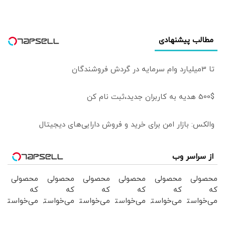
مطالب پیشنهادی
تا 3میلیارد وام سرمایه در گردش فروشندگان
500$ هدیه به کاربران جدید،ثبت نام کن
والکس: بازار امن برای خرید و فروش دارایی‌های دیجیتال
از سراسر وب
محصولی
محصولی
محصولی
محصولی
محصولی
محصولی
که
که
که
که
که
که
می‌خواستی
می‌خواستی
می‌خواستی
می‌خواستی
می‌خواستی
می‌خواستی
رو در
رو در
رو در
رو در
رو در
رو در
شگفت
شکفت
شکفت
شگفت
شگفت
شگفت