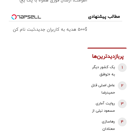
اطرافت، ارسال فوری همراه با پک یخ!
مطالب پیشنهادی
500$ هدیه به کاربران جدید،ثبت نام کن
پربازدیدترین‌ها
1
یک کشور دیگر
به «توافق
مکه» می
2
عامل اصلی قتل
پیوندد/ ترکیه
حمیدرضا
خیال ایران را
رجب‌زاده
3
روایت آماری
راحت کرد
دستگیر شد
مسعود نیلی از
زندگی ایرانیان
4
رهاسازی
از سال 97 تا
معتادان