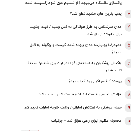
پاکسازی دانشگاه می‌پیچد | او تسلیم موج نئومارکسیسم شده
است | سروش به زبان چپ سخن می‌گوید و نظام بازار آزاد
3
پمپ بنزین های مشهد قطع شد؟
رقابتی را با برچسب کاپیتالیسم توضیح می‌دهد
4
مداح سرشناس به طرز هولناکی به قتل رسید / فیلم جنایت
برای خانواده ارسال شد
5
حمیدرضا رجب‌زاده مداح ربوده شده کیست و چگونه به قتل
رسید؟
6
واکنش پزشکیان به استعفای ذوالقدر از دبیری شعام/ استعفا
تایید شد؟
7
پرونده کلثوم اکبری به کجا رسید؟
8
افزایش نجومی قیمت لبنیات/ قیمت شیر عجیب شد
9
حمله موشکی به نفتکش اماراتی/ وزارت خارجه امارات تایید کرد
10
محموله عظیم ایران راهی عراق شد + جزئیات