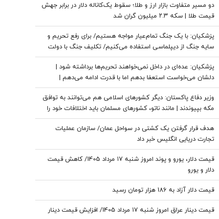
دو مسیر متفاوت بازار ارز و طلا؛ سقوط یک‌کاناله دلار در برابر جهش
قیمت طلا | سکه ۲.۳ میلیون گران شد
پزشکیان: با یک جنگ تمام‌عیار مواجه هستیم/ برای رفع تحریم و
سایه جنگ از دیپلماسی استفاده می‌کنیم/ تکلیف جنگ با دولت
نیست
پزشکیان: عده‌ای در داخل نمی‌خواهند تحریم‌ها برداشته شود |
دلشان می‌خواست استعفا بدهم اما با قدرت ادامه می‌دهم |
قالیباف بهترین همکاری را با دولت دارد
وزیر دفاع پاکستان: دیگر کشورهای اسلامی هم می‌توانند به توافق
مکه بپیوندند | مانند ناتو، کشورهای مسلمان باید اختلافات خود را
کنار بگذارند
هدف قرار گرفتن یک کشتی در سواحل عمان/ سازمان عملیات
تجارت دریایی انگلیس خبر داد
قیمت دلار، یورو و پوند امروز شنبه ۱۷ مرداد 1405/ کاهش قیمت
دلار و یورو
قیمت دلار آزاد به 186 هزار تومان رسید
قیمت دینار عراق امروز شنبه ۱۷ مرداد 1405/ افزایش قیمت دینار