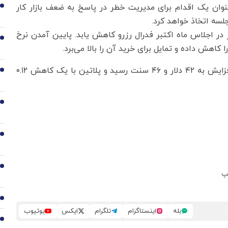
نوان یک اقدام برای مدیریت خطر در پاسخ به ضعف بازار کار
3
لسه اتخاذ خواهد کرد.
حتمال می‌دهند نرخ بهره ۲۵ واحد دیگر در اجلاس ماه اکتبر فدرال رزرو کاهش یابد. پایین آمدن نرخ
4
 کاهش داده و تمایل برای خرید آن را بالا می‌برد.
در میان سایر فلزات گران‌بها، قیمت نقره با ۰.۸۱ درصد افزایش به ۴۲ دلار و ۴۶ سنت رسید و پلاتین با یک کاهش ۰.۱۲
5
6
7
8
مپ
9
بله
اینستاگرام
تلگرام
ایکس
یوتیوب
10