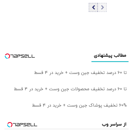
داروخانه‌ها؛ چرا
نسخه‌های ساده
کامل پیچیده
نمی‌شوند؟ | گاهی
دارو هست اما
سهم همه نیست!
مطالب پیشنهادی
تا 60 درصد تخفیف جین وست + خرید در 4 قسط
تا 60 درصد تخفیف محصولات جین وست + خرید در 4 قسط
60% تخفیف پوشاک جین وست + خرید در 4 قسط
از سراسر وب