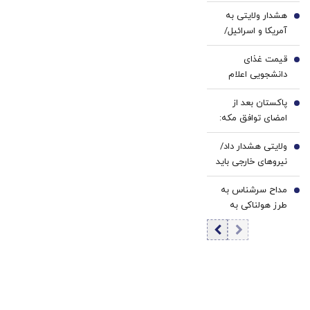
آماده باشند
هشدار ولایتی به
3
آمریکا و اسرائیل/
منطقه را ترک کنید
قیمت غذای
4
دانشجویی اعلام
شد
پاکستان بعد از
5
امضای توافق مکه:
باید در برابر اسرائیل
ولایتی هشدار داد/
متحد شویم
6
نیروهای خارجی باید
منطقه را ترک کنند
مداح سرشناس به
7
طرز هولناکی به
قتل رسید / فیلم
جنایت برای خانواده
ارسال شد