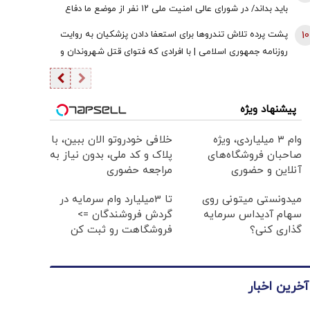
باید بداند/ در شورای عالی امنیت ملی ۱۲ نفر از موضع ما دفاع
کردند + فیلم
10
پشت پرده تلاش تندروها برای استعفا دادن پزشکیان به روایت
روزنامه جمهوری اسلامی | با افرادی که فتوای قتل شهروندان و
حکم شورش علیه دولت را صادر می‌کنند برخورد قاطعانه شود
پیشنهاد ویژه
وام ۳ میلیاردی، ویژه
خلافی خودروتو الان ببین، با
صاحبان فروشگاه‌های
پلاک و کد ملی، بدون نیاز به
آنلاین و حضوری
مراجعه حضوری
میدونستی میتونی روی
تا 3میلیارد وام سرمایه در
سهام آدیداس سرمایه
گردش فروشندگان =>
گذاری کنی؟
فروشگاهت رو ثبت کن
آخرین اخبار