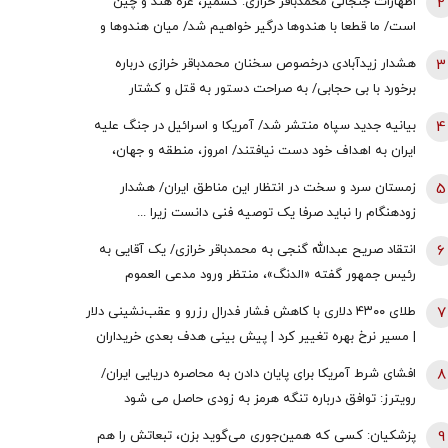
2
اظهارات جنجالی محمدباقر خرازی: کشمیر، غزه هند و چین
است/ ما قطعا با هندوها درگیر خواهیم شد/ میان هندوها و
یهودیان و اسرائیل پیوندهای ذاتی وجود دارد
3
هشدار زیدآبادی درخصوص سخنان محمدباقر خرازی درباره
برخورد با بی حجابی/ به صراحت دستور به قتل و کشتار
شهروندان و اشغال دوایر دولتی داده است/ چگونه چنین فرد
4
بیانیه جدید سپاه منتشر شد/ آمریکا و اسرائیل در جنگ علیه
خطرناکی آزاد است؟
ایران به اهداف خود دست نیافتند/ امروز، منطقه و جهان،
شاهد یکی از پیچیده ترین نبردهای تاریخی معاصر است
5
زمستان سرد و سخت در انتظار این مناطق ایران/ هشدار
زودهنگام را نباید صرفا یک توصیه فنی دانست زیرا ...
6
انتقاد صریح عبدالله گنجی به محمدباقر خرازی/ یک آقایی به
رئیس جمهور گفته «الدنگ»، منتظر ورود مدعی العموم
هستیم/ اگر کسی به سران قوا توهین کند مگر طبق قانون
7
طلای ۴۳۰۰ دلاری با کاهش فشار فدرال رزرو و عقب‌نشینی دلار
قوه قضائیه ورود نمی‌کند؟
| مسیر نرخ بهره تغییر کرد | پیش بینی هدف بعدی خریداران
طلا
8
افشای شرط آمریکا برای پایان دادن به محاصره دریایی ایران/
رویترز: توافق درباره تنگه هرمز به زودی حاصل می شود
9
پزشکیان: کسی که همین‌جوری می‌گوید بزن، تبعاتش را هم