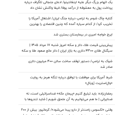
یک اتهام بزرگ دیگر علیه اینفانتینو/ ادعای جنجالی تلگراف درباره
پرداخت پول به معشوقه از درآمد یوفا/ فیفا واکنش نشان داد
کنایه چاک شومر به ترامپ درباره جنگ ایران/ اشتغال آمریکا را
تخریب کرد/ از کدام سیاره آمده که چنین اقتصادی را بهترین
اقتصاد تاریخ می‌خواند؟
ایرج خواجه امیری در بیمارستان بستری شد
پیش‌بینی قیمت طلا، دلار و سکه امروز شنبه ۱۷ مرداد ۱۴۰۵ |
سیگنال طلای ۴۳۰۰ دلاری به بازار ایران | دلار مانع صعود طلا و سکه
می‌شود؟
شوک به ترامپ/ دستور توقف ساخت سالن ۴۰۰ میلیون دلاری
صادر شد
شرط آمریکا برای موافقت با توافق درباره تنگه هرمز به روایت
«وال‌استریت ژورنال»
رمضان‌زاده: باید تبلیغ کنیم «پیمان مکه» ضداسرائیلی است، نه
ضدایرانی | ما هم می‌توانیم به آن ملحق شویم | شاید تندروها با
حضور ایران در این پیمان مخالفت کنند اما...
وقتی «لکسوس راحت‌تر از دارو پیدا می‌شود»/ کرمانپور: بیش از ۲۰۰