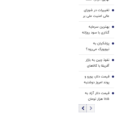
با40%تخفیف)
(40%off)
دریای خزر به
تغییرات در شورای
مجلس واگذار شد+
2
عالی امنیت ملی بر
فیلم
روند مذاکرات تاثیر
بهترین سرمایه
می گذارد؟/ بقایی:
3
گذاری با سود روزانه
کشور ما، کشور
در ۱۴۰۵[سود
نهادهاست نه
پزشکیان به
روزشمار، ریسک
4
اشخاص/ تصمیم
نیویورک می‌رود؟
پایین و نقدشوندگی
سازی و تصمیم
بالا]
گیری در قالب
نفوذ چین به بازار
5
مجموعه نهادها
آفریقا با کالاهای
صورت می‌گیرد
ارزان‌قیمت |
قیمت دلار، یورو و
انتخاب راهبردی
6
پوند امروز دوشنبه
آمریکا برای عقب
۱۹ مرداد 1405/
نماندن از اژدهای
قیمت دلار آزاد به
کاهش قیمت دلار و
7
زرد و تقویت حضور
185 هزار تومان
یورو
در بازارها
رسید