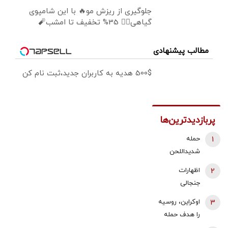
جلوگیری از ریزش مو🔥 با این شامپوی
گیاهی👌🏻 35% تخفیف تا امشب🧨
مطالب پیشنهادی
500$ هدیه به کاربران جدید،ثبت نام کن
پربازدیدترین‌ها
1
حمله
شدیداللحن
برادر داماد
2
اظهارات
شهید رئیسی
جنجالی
به قالیباف/ چه
محمدباقر
3
اوکراین، روسیه
کسانی دنبال
خرازی: کشمیر،
را هدف حمله
برندسازی از
غزه هند و چین
قرار داد/ آتش