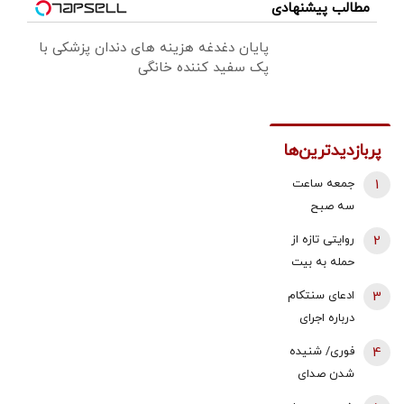
مطالب پیشنهادی
پایان دغدغه هزینه های دندان پزشکی با
پک سفید کننده خانگی
پربازدیدترین‌ها
1
جمعه ساعت
سه صبح
هواپیماها بالای
2
روایتی تازه از
سر بیت رهبری
حمله به بیت
می‌چرخیدند/
رهبری در ۹
3
ادعای سنتکام
شاید ۲۷-۲۸
اسفند/
درباره اجرای
بمب ریختند/
سخنگوی
محاصره دریایی
شیشه های
4
فوری/ شنیده
شورای نگهبان:
علیه ایران/
حوالی خیابان
شدن صدای
صدای انفجار و
مسیر 55
آذربایجان ـ
انفجار در
لرزش ساختمان