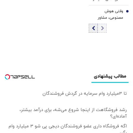
زنده کرد؟ | خرید
کشتی 65 هزار تنی
وقتی هوش
امروز، پرداخت فردا |
7
در ۲۷۰۰ کامیون
مصنوعی، مشاور
وقتی دخل خانوار به
بارگیری می‌شود |
مالی نسل Z
آخر ماه نمی‌رسد |
انبارهای ما در
می‌شود |
تغییر رفتار
گمرکات مرزی به
کارشناسان مالی در
اقتصادی خانوارهای
شدت محدود است
مورد مسئولیت‌های
ایرانی
قانونی این فناوری
تردید دارند | هیچ
هوش مصنوعی
امانت‌دار نیست
مطالب پیشنهادی
زیرا...
تا 3میلیارد وام سرمایه در گردش فروشندگان
رشد فروشگاهت از اینجا شروع می‌شه، برای درآمد بیشتر،
آماده‌ای؟
اگه فروشگاه داری عضو فروشندگان دیجی پی شو 3 میلیارد وام
بگیر