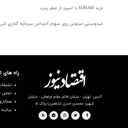
ترید EURUSD با اسپرد از صفر پیپ
میدونستی میتونی روی سهام آدیداس سرمایه گذاری کنی
راه های 
تبلیغات
تماس با
آدرس: تهران - خیابان قائم مقام فراهانی - خیابان
همکاری 
شهید محمدی خدری (شاهین) پلاک ۵
بیانیه 