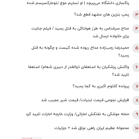
پاکسازی دانشگاه می‌پیچد | او تسلیم موج نئومارکسیسم شده
است | سروش به زبان چپ سخن می‌گوید و نظام بازار آزاد
3
پمپ بنزین های مشهد قطع شد؟
رقابتی را با برچسب کاپیتالیسم توضیح می‌دهد
4
مداح سرشناس به طرز هولناکی به قتل رسید / فیلم جنایت
برای خانواده ارسال شد
5
حمیدرضا رجب‌زاده مداح ربوده شده کیست و چگونه به قتل
رسید؟
6
واکنش پزشکیان به استعفای ذوالقدر از دبیری شعام/ استعفا
تایید شد؟
7
پرونده کلثوم اکبری به کجا رسید؟
8
افزایش نجومی قیمت لبنیات/ قیمت شیر عجیب شد
9
حمله موشکی به نفتکش اماراتی/ وزارت خارجه امارات تایید کرد
10
محموله عظیم ایران راهی عراق شد + جزئیات