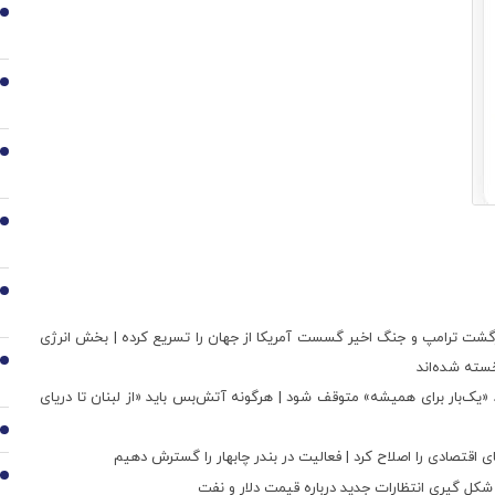
3
4
5
6
7
بازگشت ترامپ و جنگ اخیر گسست آمریکا از جهان را تسریع کرده | بخش انرژی
8
سته شده‌اند
 «یک‌بار برای همیشه» متوقف شود | هرگونه آتش‌بس باید «از لبنان تا دریای
9
ای اقتصادی را اصلاح کرد | فعالیت در بندر چابهار را گسترش دهیم
10
 شکل گیری انتظارات جدید درباره قیمت دلار و نفت