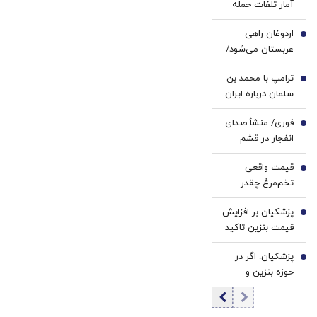
آمار تلفات حمله
کننده
انصارالله را محرمانه
خانگی
اردوغان راهی
کرد
2
عربستان می‌شود/
دیدار با محمد
ترامپ با محمد بن
بن‌سلمان در ریاض
3
سلمان درباره ایران
گفت‌وگو می‌کند/
فوری/ منشأ صدای
جزئیات تماس
4
انفجار در قشم
تلفنی
مشخص شد/ مقابه
قیمت واقعی
با اهداف دشمن در
5
تخم‌مرغ چقدر
ورودی تنگه هرمز
است؟/ مصرف
پزشکیان بر افزایش
روزانه ۳ هزار و ۳۰۰
6
قیمت بنزین تاکید
تن تخم مرغ در
کرد
تهران
پزشکیان: اگر در
7
حوزه بنزین و
گازوئیل درست عمل
نکنیم مشکلات