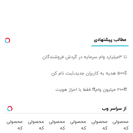
بیشتر خواهد شد |
ما نمی‌دانستیم قرار
است جنگ شود |
اگر ارز ترجیحی
حذف نمی شد با
شروع جنگ قحطی
مطالب پیشنهادی
در بازار قطعی بود
تا 3میلیارد وام سرمایه در گردش فروشندگان
500$ هدیه به کاربران جدید،ثبت نام کن
❗❗200 میلیون وام❗❗ فقط با احراز هویت
از سراسر وب
محصولی
محصولی
محصولی
محصولی
محصولی
محصولی
که
که
که
که
که
که