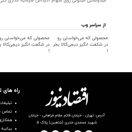
میدونستی میتونی روی سهام آدیداس سرمایه گذاری کنی
از سراسر وب
محصولی که می‌خواستی رو
محصولی که می‌خواستی رو
در شکفت انگیز دیجی‌کالا بخر
در شگفت انگیز دیجی‌کالا ب
!
!
راه های 
تبلیغات
تماس با
آدرس: تهران - خیابان قائم مقام فراهانی - خیابان
همکاری 
شهید محمدی خدری (شاهین) پلاک ۵
بیانیه 