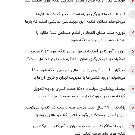
2
جزئیات متن اولیۀ طرح راهبردی مدیریت تنگه هرمز منتشر شد
3
قالیباف: «حمله بزرگی در راه است... صبر کنید، نه، آن‌ها
می‌خواهند مذاکره کنند» |این دیپلماسی نمایشی است که بارها
تکرار شده است
4
فوری/ منشأ صدای انفجار در قشم مشخص شد/ مقابه با
اهداف دشمن در ورودی تنگه هرمز
5
ایران و آمریکا در آستانه توافق بر سر تنگه هرمز؟ | 3 هدف
مذاکرات با میانجی‌گری عمان | مذاکره مستقیم محتمل است؟
6
خبرگزاری فارس: کریدورهای شمالی و جنوبی تنگۀ هرمز حذف
می‌شوند | ورود کشتی‌ها با مدیریت تهران و خروج آن‌ها با
مدیریت مشترک تهران و مسقط خواهد بود | عوارض برای گذر از
7
یوسف پزشکیان: دولت با ۱۵۰۰ همت کسری بودجه تحویل
تنگه در قالب بهای خدمات است
گرفته شد/ در صورت تداوم محاصره، صادر می‌کنید، اما
نمی‌توانید واردات انجام دهید
8
پزشکیان: ۴۷ سال است می‌خواهیم درست کار کنیم، می‌گویند
الان وقتش نیست!/ می‌گویند فلانی که حزب‌اللهی بود را
برداشتی! + فیلم
9
العربیه: مذاکرات غیرمستقیم ایران و آمریکا برای بازگشایی
تنگه هرمز وارد مرحله نهایی شد