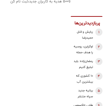
500$ هدیه به کاربران جدید،ثبت نام کن
پربازدیدترین‌ها
1
ربایش و قتل
حمیدرضا
رجب‌زاده تایید
2
اوکراین، روسیه
شد/ ارسال
را هدف حمله
ویدئویی از
قرار داد/ آتش
3
رمضان‌زاده: باید
لحظه قتل او
سوزی گسترده
تبلیغ کنیم
برای
در پالایشگاه
«پیمان مکه»
خانواده‌اش+
4
10 کشوری که
سیزران
ضداسرائیلی
عکس
بیشترین آب
است، نه
شیرین جهان را
5
بیانیه جدید
ضدایرانی | ما
دارند
سپاه منتشر
هم می‌توانیم
شد/ آمریکا و
به آن ملحق
6
وقتی «لکسوس