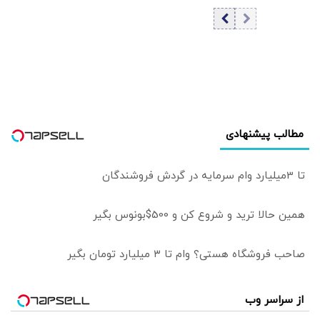
همچنان نسخه
ذخایر تسلیحاتی آن
قناعت و پاکسازی
همخوانی ندارد |
دانشگاه می‌پیچد |
ایران راهبرد
او تسلیم موج
«فرسایش راهبردی»
نئومارکسیسم شده
را دنبال می‌کند
است | سروش به
زبان چپ سخن
می‌گوید و نظام بازار
مطالب پیشنهادی
آزاد رقابتی را با
برچسب کاپیتالیسم
توضیح می‌دهد
تا 3میلیارد وام سرمایه در گردش فروشندگان
همین حالا ترید و شروع کن و 500$بونوس بگیر
صاحب فروشگاه هستی؟ وام تا ۳ میلیارد تومان بگیر
از سراسر وب