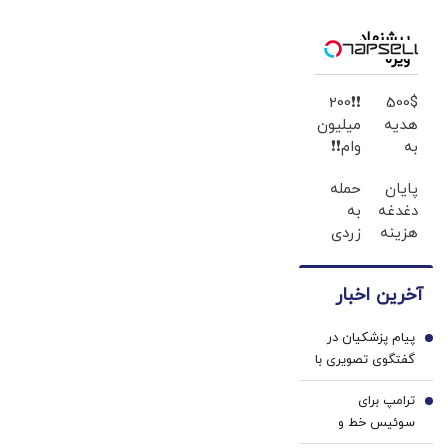
پیشنهاد
ویژه
❗❗200
500$
هدیه
میلیون
به
وام❗❗
کاربران
فقط با
پایان
حمله
جدید،ثبت
احراز
دغدغه
به
نام کن
هویت
هزینه
زردی
های
دندان
دندان
ها با
آخرین اخبار
پزشکی
ژل
با پک
سفید
پیام پزشکیان در
سفید
کننده
1
گفتگوی تصویری با
کننده
دندان!
مرد نامرئی: من
خانگی
خرید40%تخفیف
ترامپ برای
هستم! | یک اقدام
2
سوئیس خط و
باقی‌مانده از 5 کار
نشان کشید/ می