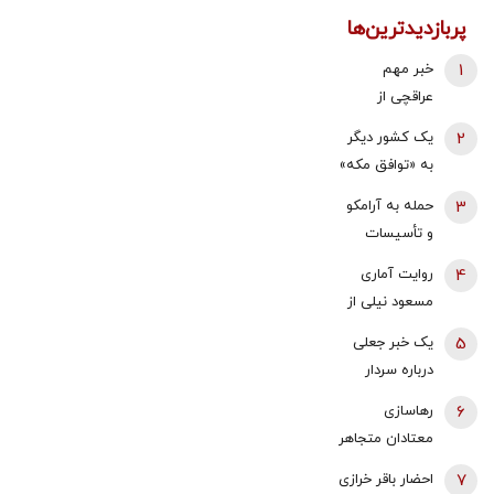
پربازدیدترین‌ها
1
خبر مهم
عراقچی از
مذاکرات
2
یک کشور دیگر
نیروهای نظامی
به «توافق مکه»
و دریایی ایران و
می پیوندد/
3
حمله به آرامکو
عمان درباره
ترکیه خیال
و تأسیسات
تنگه هرمز
ایران را راحت
گازی جبیل/
4
روایت آماری
کرد
واکنش وزارت
مسعود نیلی از
انرژی عربستان
زندگی ایرانیان از
5
یک خبر جعلی
به آتش سوزی
سال 97 تا
درباره سردار
در پالایشگاه
1405؛ نرخ ارز،
وحیدی و ساخت
آرامکو
6
رهاسازی
تقریبا ۵۰ برابر
بمب اتم/ این
معتادان متجاهر
شده و ۱۶‌
شایعه از هند
در تهران؟/
میلیون نفر به
7
احضار باقر خرازی
نشأت گرفت، به
شرایط سختی