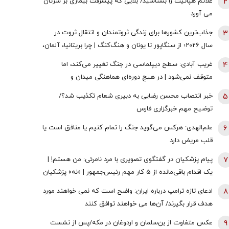
2
علائم هپاتیت را بشناسید/ بلایی که پیشرفت بیماری بر سرتان
می آورد
3
جذاب‌ترین کشورها برای زندگی ثروتمندان و انتقال ثروت در
سال 2026؛ از سنگاپور تا یونان و هنگ‌کنگ | چرا بریتانیا، آلمان،
فرانسه، نروژ و کره جنوبی درحال از دست دادن جذابیت
4
غریب آبادی: سطح دیپلماسی در جنگ تغییر می‌کند، اما
هستند؟
متوقف نمی‌شود | در هیچ دوره‌ای هماهنگی میدان و
دیپلماسی به اندازه امروز نبود | ادبیاتمان در زمان جنگ، مانند
5
خبر انتصاب محسن رضایی به دبیری شعام تکذیب شد؟/
ادبیاتمان در زمان صلح باشد؟
توضیح مهم خبرگزاری فارس
6
علم‌الهدی: هرکس می‌گوید جنگ را تمام کنیم یا منافق است یا
قلب مریض دارد
7
پیام پزشکیان در گفتگوی تصویری با مرد نامرئی: من هستم! |
یک اقدام باقی‌مانده از 5 کار مهم رئیس‌جمهور | «نه» پزشکیان
به مجریان گوش به فرمان جبلی و جلیلی!
8
ادعای تازه ترامپ درباره ایران: واضح است که نمی خواهند مورد
هدف قرار بگیرند/ آن‌ها می خواهند توافق کنند
9
عکس متفاوت از بن‌سلمان و اردوغان در مکه/پس از نشست