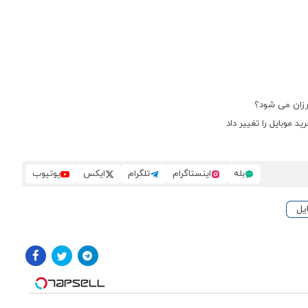
بله
اینستاگرام
تلگرام
ایکس
یوتیوب
یل