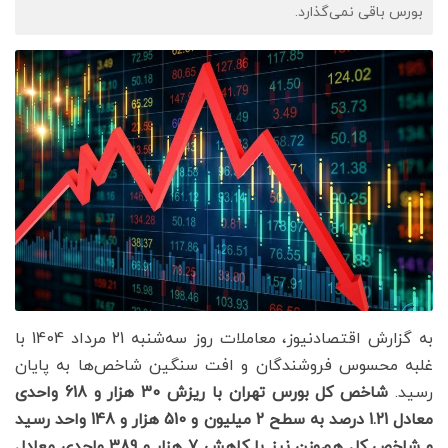
بورس باقی نمی‌گذارد.
به گزارش اقتصادنیوز، معاملات روز سه‌شنبه 21 مرداد 1404 با
غلبه محسوس فروشندگان و افت سنگین شاخص‌ها به پایان
رسید.
شاخص کل بورس تهران با ریزش 30 هزار و 618 واحدی
معادل 1.21 درصد به سطح 2 میلیون و 510 هزار و 148 واحد رسید
و شاخص کل هم‌وزن نیز با کاهش 7 هزار و 389 واحدی معادل