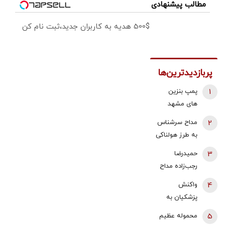
مطالب پیشنهادی
500$ هدیه به کاربران جدید،ثبت نام کن
پربازدیدترین‌ها
1
پمپ بنزین
های مشهد
قطع شد؟
2
مداح سرشناس
به طرز هولناکی
به قتل رسید /
3
حمیدرضا
فیلم جنایت
رجب‌زاده مداح
برای خانواده
ربوده شده
4
واکنش
ارسال شد
کیست و
پزشکیان به
چگونه به قتل
استعفای
5
محموله عظیم
رسید؟
ذوالقدر از