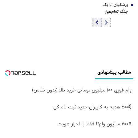
پزشکیان: با یک
دلار در برابر جهش
7
جنگ تمام‌عیار
قیمت طلا | سکه
مواجه هستیم/
۲.۳ میلیون گران
برای رفع تحریم و
شد
سایه جنگ از
دیپلماسی استفاده
می‌کنیم/ تکلیف
جنگ با دولت
نیست
مطالب پیشنهادی
وام فوری 100 میلیون تومانی خرید طلا (بدون ضامن)
500$ هدیه به کاربران جدید،ثبت نام کن
❗❗200 میلیون وام❗❗ فقط با احراز هویت