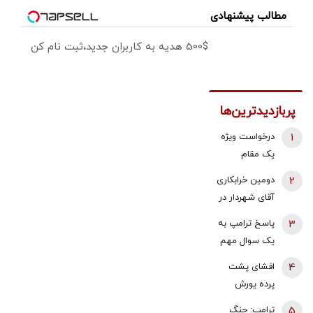
مطالب پیشنهادی
500$ هدیه به کاربران جدید،ثبت نام کن
پربازدیدترین‌ها
1
درخواست ویژه
یک مقام
دولتی از
2
دومین خرابکاری
جوانان: اگر
آقای شهردار در
تفاهم ایران و
بازار مسکن/
3
پاسخ ترامپ به
آمریکارا برای
پس لرزه صدور
یک سوال مهم
آینده ایران
«ابلاغیه‌های
درباره ونس و
مفید می‌دانید،
4
افشای پشت
اشتباهی» برای
روبیو/کدامیک
آن را با صدای
پرده یورش
دریافت مالیات
در نظرسنجی ها
بلند مطالبه
پناهجویان به
از خانه‌‌های
5
ترامپ: جنگ
پیشتاز است؟
کنید | کنشکر و