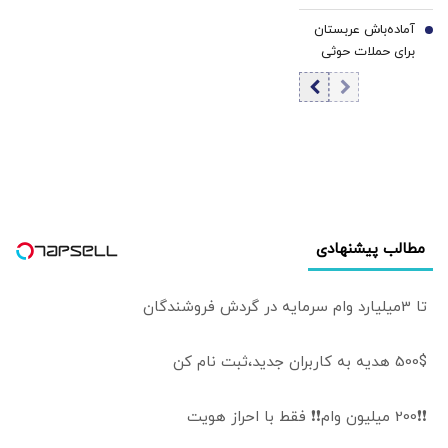
موقت با ایران برای
گزارش رسانه‌ها
آماده‌باش عربستان
بازگشایی تنگه
7
ترامپ را دیوانه کرد
برای حملات حوثی
هرمز؟
| ایران جسورتر می
ها و شبه نظامیان
شود اگر...
عراقی/ مقام
سعودی: عربستان
در تلاش برای
کاهش تنش
هاست
مطالب پیشنهادی
تا 3میلیارد وام سرمایه در گردش فروشندگان
500$ هدیه به کاربران جدید،ثبت نام کن
❗❗200 میلیون وام❗❗ فقط با احراز هویت