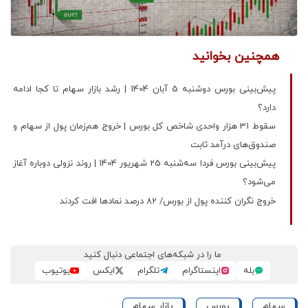
همچنین بخوانید
پیش‌بینی بورس دوشنبه 5 آبان 1404 | رشد بازار سهام تا کجا ادامه
دارد؟
سقوط 31 هزار واحدی شاخص کل بورس | خروج هم‌زمان پول از سهام و
صندوق‌های درآمد ثابت
پیش‌بینی بورس فردا سه‌شنبه 25 شهریور 1404 | روند نزولی دوباره آغاز
می‌شود؟
خروج نگران کننده پول از بورس/ 82 درصد نمادها افت کردند
ما را در شبکه‌های اجتماعی دنبال کنید
بله
اینستاگرام
تلگرام
ایکس
یوتیوب
سهام
بورس
بازار سهام