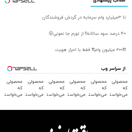
مطالب پیشنهادی
تا 3میلیارد وام سرمایه در گردش فروشندگان
40 درصد سود سالانه❗ از تورم جا نمونی😲
❗❗200 میلیون وام❗❗ فقط با احراز هویت
از سراسر وب
محصولی
محصولی
محصولی
محصولی
محصولی
محصولی
که
که
که
که
که
که
می‌خواستی
می‌خواستی
می‌خواستی
می‌خواستی
می‌خواستی
می‌خواستی
رو در
رو در
رو در
رو در
رو در
رو در
شگفت
شکفت
شگفت
شکفت
شگفت
شکفت
انگیز
انگیز
انگیز
انگیز
انگیز
انگیز
دیجی‌کالا
دیجی‌کالا
دیجی‌کالا
دیجی‌کالا
دیجی‌کالا
دیجی‌کالا
بخر !
بخر !
بخر !
بخر !
بخر !
بخر !