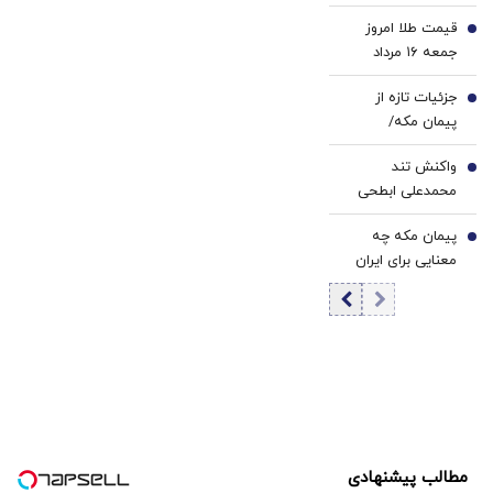
وزیر خزانه‌داری
قیمت طلا امروز
آمریکا از «امروز یا
4
جمعه ۱۶ مرداد
فردا» گفت
۱۴۰۵/ افزایش
جزئیات تازه از
قیمت طلا
5
پیمان مکه/
عربستان: دنبال
واکنش تند
بلوک نظامی و
6
محمدعلی ابطحی
مسابقه تسلیحاتی
به باقر خرازی: این
نیستیم
پیمان مکه چه
حرف‌ها افتتاح
7
معنایی برای ایران
شعبه رسمی
دارد؟ مقام سابق
«حکومت اسلامی
اطلاعات اسرائیل از
داعش» است
آزمون ترکیه و
پاکستان گفت
مطالب پیشنهادی